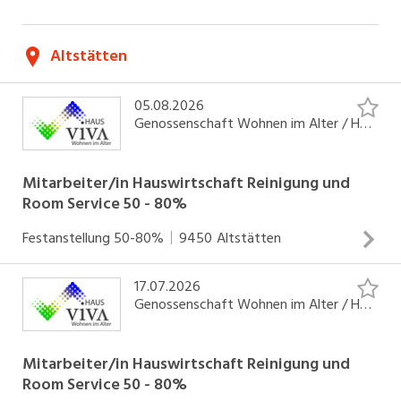
Gemeinsam erreichen wir Grosses!
Altstätten
Werde Teil von unserem Team!
Du möchtest auch ein Teil von unserem
05.08.2026
aufgestellten und professionellen Team werden?
Genossenschaft Wohnen im Alter / Haus VIVA
Falls deine Wunschstelle nicht ausgeschrieben ist,
freuen wir uns auch über eine Initiativbewerbung.​
Mitarbeiter/in Hauswirtschaft Reinigung und
BEWERBUNG ABSENDEN.
Room Service 50 - 80%
Festanstellung
50-80%
9450
Altstätten
17.07.2026
DEINE AUFGABEN: Gewährleistung der Sauberkeit und
Genossenschaft Wohnen im Alter / Haus VIVA
Wertehaltung der Bewohnerzimmer, Büroräume und
öffentlichen Räumlichkeiten Mitwirken bei der
Raumgestaltung Weitere hauswirtschaftliche Tätigkeiten
Mitarbeiter/in Hauswirtschaft Reinigung und
Room Service 50 - 80%
Verantwortlich für die gesamte gastronomische