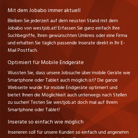
Lehrstellen
Ratgeber
A-6858 Schwarzach
jobmittelland.ch
Mit dem Jobabo immer aktuell
Ferienjobs
Stefan Spötl
Bleiben Sie jederzeit auf dem neusten Stand mit dem
jobbern.ch
Tel. +43 664 39 47 47 7
Jobabo von westjob.at! Erfassen Sie ganz einfach Ihre
Führungspositionen
Leiter westjob.at
Suchbegriffe, Ihren gewünschten Umkreis oder eine Firma
jobbasel.ch
und erhalten Sie täglich passende Inserate direkt in Ihr E-
Andrea Graf
Management / Kader-Jobs
Mail Postfach.
Tel. +43 664 20 30 02 1
zentraljob.ch
Verkauf und Beratung
Optimiert für Mobile Endgeräte
myjob.ch
Wussten Sie, dass unsere Jobsuche über mobile Geräte wie
Smartphone oder Tablet auch möglich ist? Die ganze
schaffu.ch (VS)
Webseite wurde für mobile Endgeräte optimiert und
bietet Ihnen die Möglichkeit auch unterwegs nach Stellen
ajourjob.ch
zu suchen! Testen Sie westjob.at doch mal auf Ihrem
Smartphone oder Tablet!
russmedia.com
Inserate so einfach wie möglich
vol.at
Inserieren soll für unsere Kunden so einfach und angenehm