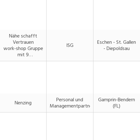
Industrie, Maschinenbau, Anlagenbau,
Produktion
Informatik, Telekommunikation
Nähe schafft
Kaufm. Berufe, Kundendienst, Verwaltung
Vertrauen
Eschen - St. Gallen
ISG
work-shop Gruppe
- Diepoldsau
Körperpflege, Wellness
mit 9
Niederlassungen
Marketing, Kommunikation, Medien, Druck
steht für
Kundennähe.
Mechanik, Elektronik, Optik, Textil (Fertigung)
Medizin, Gesundheitswesen, Pflege
Personal und
Gamprin-Bendern
Nenzing
Verkauf, Handel, Kundenberatung,
Managementpartner
(FL)
Aussendienst
Sicherheit, Rettung, Polizei, Zoll