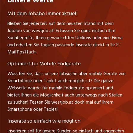
Unsere Werte
Gutenbergstrasse 1
Lehrstellen
Ratgeber
A-6858 Schwarzach
jobmittelland.ch
Mit dem Jobabo immer aktuell
Ferienjobs
Stefan Spötl
Bleiben Sie jederzeit auf dem neusten Stand mit dem
jobbern.ch
Tel. +43 664 39 47 47 7
Jobabo von westjob.at! Erfassen Sie ganz einfach Ihre
Führungspositionen
Leiter westjob.at
Suchbegriffe, Ihren gewünschten Umkreis oder eine Firma
jobbasel.ch
und erhalten Sie täglich passende Inserate direkt in Ihr E-
Andrea Graf
Management / Kader-Jobs
Mail Postfach.
Tel. +43 664 20 30 02 1
zentraljob.ch
Verkauf und Beratung
Optimiert für Mobile Endgeräte
myjob.ch
Wussten Sie, dass unsere Jobsuche über mobile Geräte wie
Smartphone oder Tablet auch möglich ist? Die ganze
schaffu.ch (VS)
Webseite wurde für mobile Endgeräte optimiert und
bietet Ihnen die Möglichkeit auch unterwegs nach Stellen
ajourjob.ch
zu suchen! Testen Sie westjob.at doch mal auf Ihrem
Smartphone oder Tablet!
russmedia.com
Inserate so einfach wie möglich
vol.at
Inserieren soll für unsere Kunden so einfach und angenehm