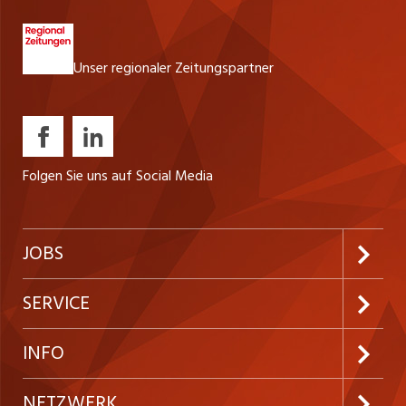
Unser regionaler Zeitungspartner
Folgen Sie uns auf Social Media
JOBS
Jobabo abonnieren
SERVICE
Neue Stellen
Kundenlogin
INFO
Festanstellungen
Inserieren
Preise und Leistungen
NETZWERK