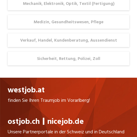
dich
Mechanik, Elektronik, Optik, Textil (Fertigung)
spannende
Karrierechancen
Medizin, Gesundheitswesen, Pflege
eröffnen.
Verkauf, Handel, Kundenberatung, Aussendienst
Sicherheit, Rettung, Polizei, Zoll
westjob.at
finden Sie Ihren Traumjob im Vorarlberg!
ostjob.ch
nicejob.de
Unsere Partnerportale in der Schweiz und in Deutschland