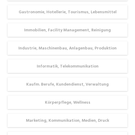
Vorurteile
eigentlich
Gastronomie, Hotellerie, Tourismus, Lebensmittel
gegenüber
am besten
den jungen
zu deinen
Talenten.
Vorstellungen?
Immobilien, Facility Management, Reinigung
Wir zeigen
dir, welche
Industrie, Maschinenbau, Anlagenbau, Produktion
Besonderheiten
das
Informatik, Telekommunikation
Rheintal,
der Walgau,
der
Kaufm. Berufe, Kundendienst, Verwaltung
Bregenzerwald
und das
Körperpflege, Wellness
Montafon
zu bieten
Marketing, Kommunikation, Medien, Druck
haben und
wo sich für