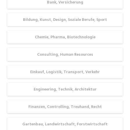
Bank, Versicherung
galt, blickt
Umgebung.
Wer diese
die
Die
Unterschiede
Bildung, Kunst, Design, Soziale Berufe, Sport
Generation
Entscheidung
kennt, kann
Z mit völlig
ist selten
gezielter
anderen
schwarz‑weiß
nach einem
Chemie, Pharma, Biotechnologie
Augen auf
. Sie hängt
Arbeitsplatz
ihre Karriere.
von
suchen, der
Consulting, Human Resources
Doch
Lebensphase,
nicht nur
obwohl der
Prioritäten
fachlich,
Einkauf, Logistik, Transport, Verkehr
Fachkräftemangel
und
sondern
in
persönlicher
auch
Engineering, Technik, Architektur
Vorarlberg
Risikobereitschaft
persönlich
fast jede
ab.
gut passt.
Branche
Doch
Finanzen, Controlling, Treuhand, Recht
trifft,
welche
halten sich
Region
Gartenbau, Landwirtschaft, Forstwirtschaft
hartnäckige
passt