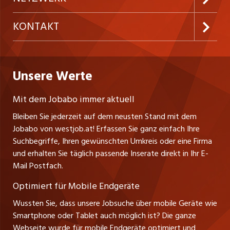
Temporäre Jobs
Firmen
AGB
ostjob.ch
KONTAKT
Freelance Jobs
Personalvermittler
Datenschutzerklärung
nicejob.de
Russmedia Digital GmbH
Praktika
Bewerber-Cockpit
westjob.at
Impressum
Unsere Werte
jobzüri.ch
Gutenbergstrasse 1
Lehrstellen
Ratgeber
A-6858 Schwarzach
jobmittelland.ch
Mit dem Jobabo immer aktuell
Ferienjobs
Stefan Spötl
Bleiben Sie jederzeit auf dem neusten Stand mit dem
jobbern.ch
Tel. +43 664 39 47 47 7
Jobabo von westjob.at! Erfassen Sie ganz einfach Ihre
Führungspositionen
Leiter westjob.at
Suchbegriffe, Ihren gewünschten Umkreis oder eine Firma
jobbasel.ch
und erhalten Sie täglich passende Inserate direkt in Ihr E-
Andrea Graf
Management / Kader-Jobs
Mail Postfach.
Tel. +43 664 20 30 02 1
zentraljob.ch
Verkauf und Beratung
Optimiert für Mobile Endgeräte
myjob.ch
Wussten Sie, dass unsere Jobsuche über mobile Geräte wie
Smartphone oder Tablet auch möglich ist? Die ganze
schaffu.ch (VS)
Webseite wurde für mobile Endgeräte optimiert und