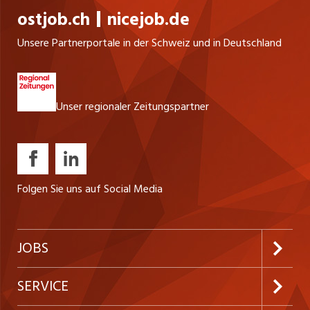
B&R, Beckhoff) Zeichnen von Schaltplänen (EPLAN)
INSERAT ANSEHEN
ostjob.ch
nicejob.de
Termingerechte Beschaffung der Elektrohardware
Betreuung der Automatiker in der Umsetzung
Unsere Partnerportale in der Schweiz und in Deutschland
Unser regionaler Zeitungspartner
Folgen Sie uns auf Social Media
JOBS
Jobabo abonnieren
SERVICE