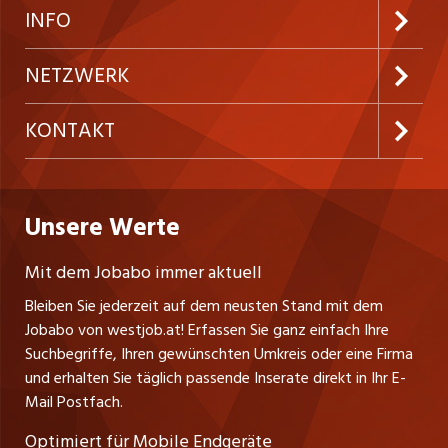
Neue Stellen
Kundenlogin
INFO
Festanstellungen
Inserieren
Preise und Leistungen
NETZWERK
Temporäre Jobs
Firmen
AGB
ostjob.ch
KONTAKT
Freelance Jobs
Personalvermittler
Datenschutzerklärung
nicejob.de
Russmedia Digital GmbH
Praktika
Bewerber-Cockpit
westjob.at
Impressum
Unsere Werte
jobzüri.ch
Gutenbergstrasse 1
Lehrstellen
Ratgeber
A-6858 Schwarzach
jobmittelland.ch
Mit dem Jobabo immer aktuell
Ferienjobs
Stefan Spötl
Bleiben Sie jederzeit auf dem neusten Stand mit dem
jobbern.ch
Tel. +43 664 39 47 47 7
Jobabo von westjob.at! Erfassen Sie ganz einfach Ihre
Führungspositionen
Leiter westjob.at
Suchbegriffe, Ihren gewünschten Umkreis oder eine Firma
jobbasel.ch
und erhalten Sie täglich passende Inserate direkt in Ihr E-
Andrea Graf
Management / Kader-Jobs
Mail Postfach.
Tel. +43 664 20 30 02 1
zentraljob.ch
Verkauf und Beratung
Optimiert für Mobile Endgeräte