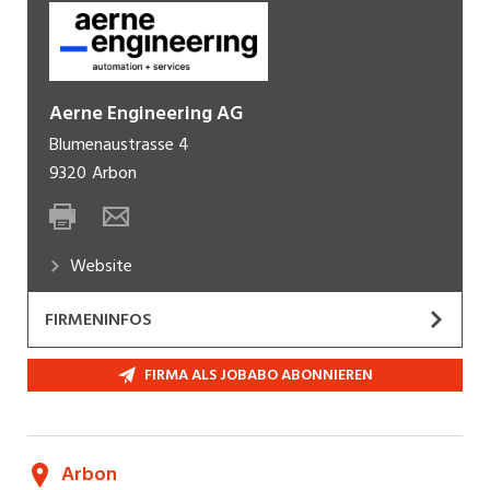
Aerne Engineering AG
Blumenaustrasse 4
9320
Arbon
Website
FIRMENINFOS
Aerne Engineering AG entwickelt und stellt
FIRMA ALS JOBABO ABONNIEREN
technologische Produkte, spezifische Anlagen
und Maschinen her.
Als Generalunternehmen im Bereich
Arbon
Maschinenbau übernehmen wir sämtliche