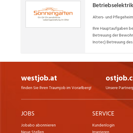
Betriebselektri
Alters- und Pflegehei
Ihre Hauptaufgaben bei
Betreuung der Bewohne
Inotec) Betreuung des
automatischer Türen (R
der Infrastruktur Teil
westjob.at
ostjob.
finden Sie Ihren Traumjob im Vorarlberg!
Unsere Partner
JOBS
SERVICE
Jobabo abonnieren
Kundenlogin
Neue Stellen
Inserieren