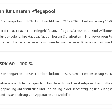
en für unseren Pflegepool
m Sonnengarten
8634
Hombrechtikon
21.07.2026
Festanstellung
40-
. HF/FH, DN I, FaGe EFZ, Pflegehilfe SRK, Pflegeassistenz EBA – sind Will
llungsmodelle. Ihre Hauptaufgaben bei uns Sie arbeiten in Ihrer jeweiligen
flegen und betreuen unsere Bewohnenden nach unseren Pflegestandards und Ri
stützen unsere Kultur und geniessen alle Vorteile unseres Hauses.
 SRK 60 – 100 %
m Sonnengarten
8634
Hombrechtikon
16.07.2026
Festanstellung
60-1
iatrie wie auch für den geschützten Bereich Ihre Hauptaufgaben bei uns B
legeplanung Unterstützung und Begleitung in der Beschäftigung und Alltag
 und Instandhaltung von Apparaten und Mobiliar