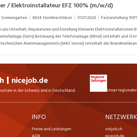
ker / Elektroinstallateur EFZ 100% (m/w/d)
m Sonnengarten
8634
Hombrechtikon
07.07.2026
Festanstellung
100
 uns Unterhalt, Reparaturen und Erstellung kleinerer Elektroinstallation
rrufanlage (Gets) Betreuung der Telefonanlage (Mitel) Unterhalt und St
 technischen Alarmmanagements (MAS Server) Unterhalt der Brandmeldean
ecord & Gilgen) Verantwortung für die Schnitzelheizung (Schmid) Badge- u
nahme am Pikettdienst
ch
nicejob.de
Unser regionaler
portale in der Schweiz und in Deutschland
INFO
NETZWER
Preise und Leistungen
ostjob.ch
AGB
nicejob.de