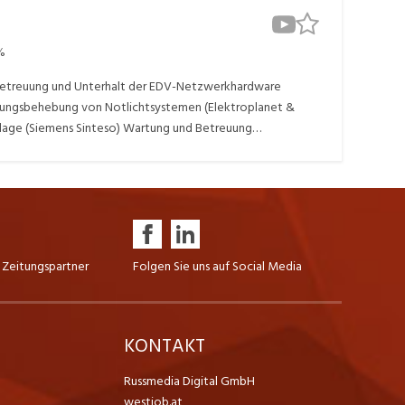
%
en Betreuung und Unterhalt der EDV-Netzwerkhardware
örungsbehebung von Notlichtsystemen (Elektroplanet &
lage (Siemens Sinteso) Wartung und Betreuung
nd Schlüsselverwaltung Mithilfe in sämtlichen Bereichen
 Zeitungspartner
Folgen Sie uns auf Social Media
K
KONTAKT
Russmedia Digital GmbH
westjob.at