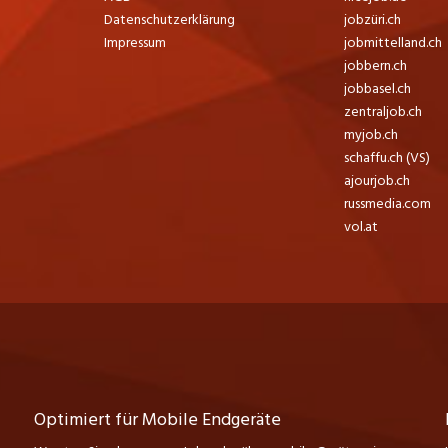
Datenschutzerklärung
jobzüri.ch
Impressum
jobmittelland.ch
jobbern.ch
jobbasel.ch
zentraljob.ch
myjob.ch
schaffu.ch (VS)
ajourjob.ch
russmedia.com
vol.at
Optimiert für Mobile Endgeräte