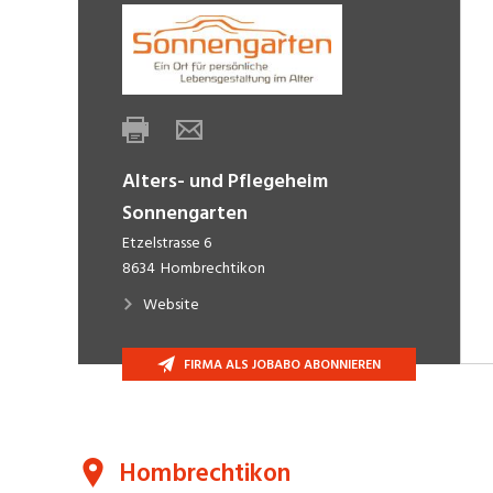
Alters- und Pflegeheim
Sonnengarten
Etzelstrasse 6
8634
Hombrechtikon
Website
FIRMA ALS JOBABO ABONNIEREN
Hombrechtikon