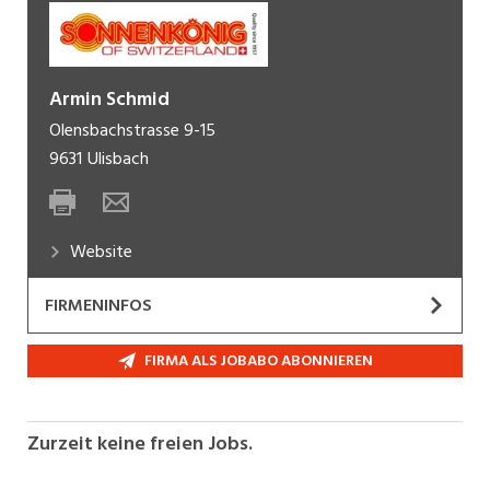
Armin Schmid
Olensbachstrasse 9-15
9631
Ulisbach
Website
FIRMENINFOS
Die imposante Erfolgsgeschichte begann 1957
FIRMA ALS JOBABO ABONNIEREN
mit schlichten Infrarotheizungen. Jahr um Jahr
haben wir unser Produktsortiment erweitert und
sind heute eine der führenden Handelsfirmen in
Zurzeit keine freien Jobs.
der Schweiz und des nahen Auslands. Die Marke
Sonnenkönig ist heute aus den Regalen