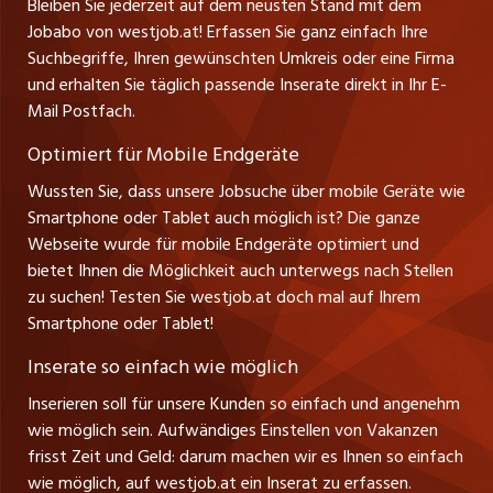
Bleiben Sie jederzeit auf dem neusten Stand mit dem
jobbern.ch
Tel. +43 664 39 47 47 7
Jobabo von westjob.at! Erfassen Sie ganz einfach Ihre
Führungspositionen
Leiter westjob.at
Suchbegriffe, Ihren gewünschten Umkreis oder eine Firma
jobbasel.ch
und erhalten Sie täglich passende Inserate direkt in Ihr E-
Andrea Graf
Management / Kader-Jobs
Mail Postfach.
Tel. +43 664 20 30 02 1
zentraljob.ch
Verkauf und Beratung
Optimiert für Mobile Endgeräte
myjob.ch
Wussten Sie, dass unsere Jobsuche über mobile Geräte wie
Smartphone oder Tablet auch möglich ist? Die ganze
schaffu.ch (VS)
Webseite wurde für mobile Endgeräte optimiert und
bietet Ihnen die Möglichkeit auch unterwegs nach Stellen
ajourjob.ch
zu suchen! Testen Sie westjob.at doch mal auf Ihrem
Smartphone oder Tablet!
russmedia.com
Inserate so einfach wie möglich
vol.at
Inserieren soll für unsere Kunden so einfach und angenehm
wie möglich sein. Aufwändiges Einstellen von Vakanzen
frisst Zeit und Geld: darum machen wir es Ihnen so einfach
wie möglich, auf westjob.at ein Inserat zu erfassen.