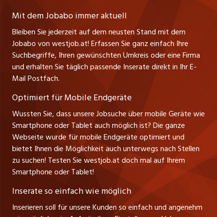
Lehrstellen
Ratgeber
A-6858 Schwarzach
jobmittelland.ch
Mit dem Jobabo immer aktuell
Ferienjobs
Stefan Spötl
Bleiben Sie jederzeit auf dem neusten Stand mit dem
jobbern.ch
Tel. +43 664 39 47 47 7
Jobabo von westjob.at! Erfassen Sie ganz einfach Ihre
Führungspositionen
Leiter westjob.at
Suchbegriffe, Ihren gewünschten Umkreis oder eine Firma
jobbasel.ch
und erhalten Sie täglich passende Inserate direkt in Ihr E-
Andrea Graf
Management / Kader-Jobs
Mail Postfach.
Tel. +43 664 20 30 02 1
zentraljob.ch
Verkauf und Beratung
Optimiert für Mobile Endgeräte
myjob.ch
Wussten Sie, dass unsere Jobsuche über mobile Geräte wie
Smartphone oder Tablet auch möglich ist? Die ganze
schaffu.ch (VS)
Webseite wurde für mobile Endgeräte optimiert und
bietet Ihnen die Möglichkeit auch unterwegs nach Stellen
ajourjob.ch
zu suchen! Testen Sie westjob.at doch mal auf Ihrem
Smartphone oder Tablet!
russmedia.com
Inserate so einfach wie möglich
vol.at
Inserieren soll für unsere Kunden so einfach und angenehm