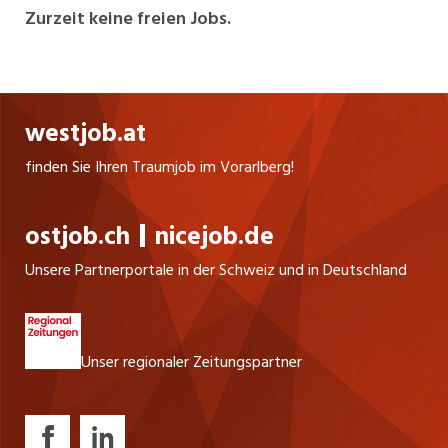
Lebensmittelbranche nimmt das Team die
Zurzeit keine freien Jobs.
Wünsche und Bedürfnisse der Bewerber und
Bewerberinnen entgegen. In unserem Hauptsitz
in Dettighofen, in den Filialen in Amriswil, Buchs
SG und bei unser Partnerfirma Pevena in
westjob.at
Weinfelden vermitteln und verleihen wir in
regionale Einsatzbetriebe.
finden Sie Ihren Traumjob im Vorarlberg!
ostjob.ch
nicejob.de
Unsere Partnerportale in der Schweiz und in Deutschland
Unser regionaler Zeitungspartner