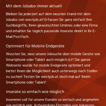
Ratgeber
A-6858 Schwarzach
jobmittelland.ch
Mit dem Jobabo immer aktuell
Ferienjobs
Stefan Spötl
Bleiben Sie jederzeit auf dem neusten Stand mit dem
jobbern.ch
Tel. +43 664 39 47 47 7
Jobabo von westjob.at! Erfassen Sie ganz einfach Ihre
Führungspositionen
Leiter westjob.at
Suchbegriffe, Ihren gewünschten Umkreis oder eine Firma
jobbasel.ch
und erhalten Sie täglich passende Inserate direkt in Ihr E-
Andrea Graf
Management / Kader-Jobs
Mail Postfach.
Tel. +43 664 20 30 02 1
zentraljob.ch
Verkauf und Beratung
Optimiert für Mobile Endgeräte
myjob.ch
Wussten Sie, dass unsere Jobsuche über mobile Geräte wie
Smartphone oder Tablet auch möglich ist? Die ganze
schaffu.ch (VS)
Webseite wurde für mobile Endgeräte optimiert und
bietet Ihnen die Möglichkeit auch unterwegs nach Stellen
ajourjob.ch
zu suchen! Testen Sie westjob.at doch mal auf Ihrem
Smartphone oder Tablet!
russmedia.com
Inserate so einfach wie möglich
vol.at
Inserieren soll für unsere Kunden so einfach und angenehm
wie möglich sein. Aufwändiges Einstellen von Vakanzen