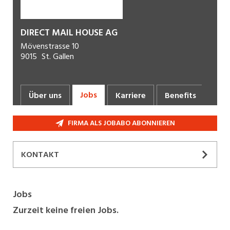
DIRECT MAIL HOUSE AG
Mövenstrasse 10
9015
St. Gallen
Jobs
Über uns
Karriere
Benefits
Fot
FIRMA ALS JOBABO ABONNIEREN
KONTAKT
Jobs
Zurzeit keine freien Jobs.
Olivia
Tassone