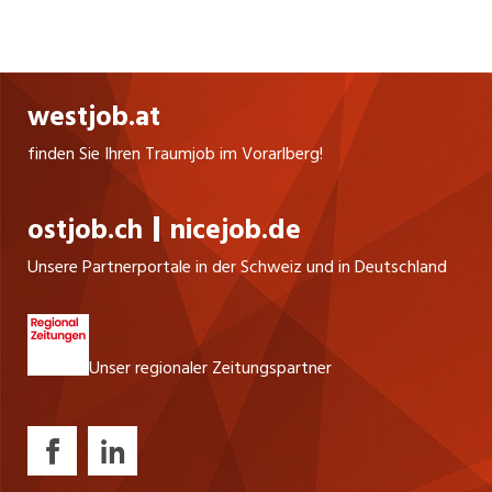
Mädchen und Jungen der 1. Kindergarten- bis 3.
Sekundarklasse erleben während 39 Schul- und 7
Ferienwochen sinnvolle Freizeitgestaltung. Sie
haben die Möglichkeit, im colori ihre
westjob.at
Hausaufgaben zu erledigen und gemeinsam
gesunde Mahlzeiten einzunehmen. Die Kinder
finden Sie Ihren Traumjob im Vorarlberg!
werden individuell betreut, erfahren
Gemeinschaft und schliessen Freundschaften.
ostjob.ch
nicejob.de
Die alters- und kindgerechte Ausstattung des
Unsere Partnerportale in der Schweiz und in Deutschland
colori bietet den Kindern viel Raum zum Spielen,
Lernen, Ausruhen und zum kreativ sein. Die
qualifizierten Betreuungspersonen entlasten die
Unser regionaler Zeitungspartner
Eltern in ihren Erziehungs- und
Betreuungsaufgaben. Damit erhalten Väter und
Mütter die Möglichkeit, Familie und Beruf zu
vereinbaren. Und: Als zuverlässige Tagesstruktur