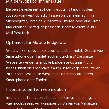
jobmittelland.ch
Mit dem Jobabo immer aktuell
Ferienjobs
Stefan Spötl
Bleiben Sie jederzeit auf dem neusten Stand mit dem
jobbern.ch
Tel. +43 664 39 47 47 7
Jobabo von westjob.at! Erfassen Sie ganz einfach Ihre
Führungspositionen
Leiter westjob.at
Suchbegriffe, Ihren gewünschten Umkreis oder eine Firma
jobbasel.ch
und erhalten Sie täglich passende Inserate direkt in Ihr E-
Andrea Graf
Management / Kader-Jobs
Mail Postfach.
Tel. +43 664 20 30 02 1
zentraljob.ch
Verkauf und Beratung
Optimiert für Mobile Endgeräte
myjob.ch
Wussten Sie, dass unsere Jobsuche über mobile Geräte wie
Smartphone oder Tablet auch möglich ist? Die ganze
schaffu.ch (VS)
Webseite wurde für mobile Endgeräte optimiert und
bietet Ihnen die Möglichkeit auch unterwegs nach Stellen
ajourjob.ch
zu suchen! Testen Sie westjob.at doch mal auf Ihrem
Smartphone oder Tablet!
russmedia.com
Inserate so einfach wie möglich
vol.at
Inserieren soll für unsere Kunden so einfach und angenehm
wie möglich sein. Aufwändiges Einstellen von Vakanzen