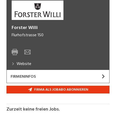
Forster Willi
Flurhofstrasse 150
Website
FIRMENINFOS
Forster Willi develops and produces embroidery
FIRMA ALS JOBABO ABONNIEREN
for haute couture and prêt-à-porter. While the
new Forster Willi website is under construction,
we invite you to gain a glimpse into the universe
Zurzeit keine freien Jobs.
of Forster Willi. We wish you inspiring discoveries