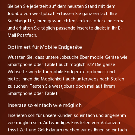
Ferienjobs
Stefan Spötl
Bleiben Sie jederzeit auf dem neusten Stand mit dem
jobbern.ch
Tel. +43 664 39 47 47 7
Jobabo von westjob.at! Erfassen Sie ganz einfach Ihre
Führungspositionen
Leiter westjob.at
Suchbegriffe, Ihren gewünschten Umkreis oder eine Firma
jobbasel.ch
und erhalten Sie täglich passende Inserate direkt in Ihr E-
Andrea Graf
Management / Kader-Jobs
Mail Postfach.
Tel. +43 664 20 30 02 1
zentraljob.ch
Verkauf und Beratung
Optimiert für Mobile Endgeräte
myjob.ch
Wussten Sie, dass unsere Jobsuche über mobile Geräte wie
Smartphone oder Tablet auch möglich ist? Die ganze
schaffu.ch (VS)
Webseite wurde für mobile Endgeräte optimiert und
bietet Ihnen die Möglichkeit auch unterwegs nach Stellen
ajourjob.ch
zu suchen! Testen Sie westjob.at doch mal auf Ihrem
Smartphone oder Tablet!
russmedia.com
Inserate so einfach wie möglich
vol.at
Inserieren soll für unsere Kunden so einfach und angenehm
wie möglich sein. Aufwändiges Einstellen von Vakanzen
frisst Zeit und Geld: darum machen wir es Ihnen so einfach