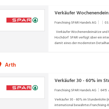
Franchising SPAR Handels AG
03
Verkäufer Wochenendeinsätze und Fe
Hochdorf SPAR verfügt über ein inte
damit eines der modernsten Detailha
erfolgreich einen oder mehrere SPA
selbstständig.Für unseren SPAR Super
kundenorientierte, selbständige und 
Arth
Wochenendeinsätze und Ferienaushil
des Teams im TagesgeschäftSelbstst
Kontakt mit Kundinnen und Kunden Al
Verkäufer 30 - 60% im S
TätigkeitenSicherstellung von Ordnung
Studierende Zuverlässige und verant
Franchising SPAR Handels AG
6415
und engagiertTeamfähig und kommunik
Vorteil, aber nicht zwingend – sorgfä
Verkäufer 30 - 60% im Stundenlohn (
bietenSie übernehmen eine spannende
international bewährtes Franchising