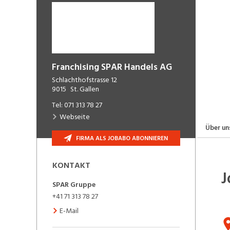
Franchising SPAR Handels AG
Schlachthofstrasse 12
9015
St. Gallen
Tel:
071 313 78 27
Webseite
Über un
FIRMA ALS JOBABO ABONNIEREN
KONTAKT
J
SPAR
Gruppe
+41 71 313 78 27
E-Mail