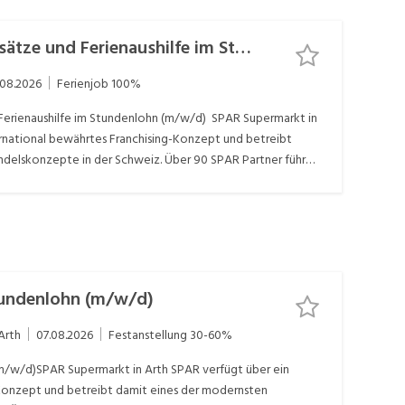
Verkäufer Wochenendeinsätze und Ferienaushilfe im Stundenlohn (m/w/d)
.08.2026
Ferienjob
100%
rienaushilfe im Stundenlohn (m/w/d) SPAR Supermarkt in
rnational bewährtes Franchising-Konzept und betreibt
ndelskonzepte in der Schweiz. Über 90 SPAR Partner führen
R Supermärkte oder SPAR express Convenience-Märkte
markt in Hochdorf suchen wir eine begeisterungsfähige,
teamfähige Persönlichkeit alsVerkäufer
fe im Stundenlohn (m/w/d) Ihre AufgabenUnterstützung
ändige Ausführung der zugewiesenen AufgabenFreundlicher
lgemeine organisatorische und administrative
tundenlohn (m/w/d)
 und Qualität im ArbeitsbereichIhr ProfilIdeal für
wortungsbewusste ArbeitsweiseSelbstständig, motiviert
Arth
07.08.2026
Festanstellung
30-60%
ativFlexible EinsatzbereitschaftVorkenntnisse von
ltige Einarbeitung wird gewährleistetWas wir ihnen
m/w/d)SPAR Supermarkt in Arth SPAR verfügt über ein
 und verantwortungsvolle Tätigkeit in einem motivierten
-Konzept und betreibt damit eines der modernsten