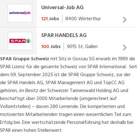
in Vorarlberg, Liechtenstein, Süddeutschland und der Ostschweiz.
Universal-Job AG
MEHR INFOS
121
Jobs
8400
Winterthur
SPAR HANDELS AG
Universal-Job AG
ist einer der grössten Personal- und
Stellenvermittler der Schweiz. Wir suchen und selektieren
100
Jobs
9015
St. Gallen
Personen für Dauer- oder Temporärstellen.
Die
SPAR Gruppe Schweiz
mit Sitz in Gossau SG erwarb im 1989 die
SPAR Lizenz für die gesamte Schweiz von
SPAR International
. Seit
Bis bald also in Aarau, Amriswil TG, Baden, Basel, Bern,
MEHR INFOS
dem 09. September 2025 ist die SPAR Gruppe Schweiz, zur der
Buchs SG, Frauenfeld, Genf, Lausanne, Luzern, Rapperswil,
die SPAR Handels AG, SPAR Management AG und TopCC AG
Sion, Solothurn, St. Gallen, Wil, Winterthur, Zug oder
gehören, im Besitz der Schweizer Tannenwald Holding AG und
Zürich.
beschäftigt über 2000 Mitarbeitende (umgerechnet auf
Ihre Universal-Job AG.
Vollzeitstellen) – davon 280 Lernende. Die kompetenten und
motivierten Mitarbeitenden tragen einen wesentlichen Teil zum
Erfolg bei. Eine wertschätzende Personalführung hat deshalb bei
SPAR einen hohen Stellenwert.