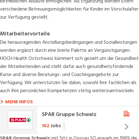
betrieblichen Abläufe ermöglichen. Als Ergänzung werden Eltern
verschiedene Betreuungsmöglichkeiten für Kinder im Vorschulalter
zur Verfügung gestellt.
Mitarbeitervorteile
Die herausragenden Anstellungsbedingungen und Sozialleistungen
werden ergänzt durch eine breite Palette an Vergünstigungen.
HOCH Health Ostschweiz kümmert sich gezielt um die Gesundheit
der Mitarbeitenden und stellt dafür auch gesundheitsfördernde
Kurse und diverse Beratungs- und Coachingangebote zur
Verfügung. Wir unterstützen Sie dabei, sowohl Ihre fachlichen als
auch Ihre persönlichen Kompetenzen stetig weiterzuentwickeln.
MEHR INFOS
SPAR Gruppe Schweiz
162
Jobs
Die
SPAR Gruppe Schweiz
mit Sitz in Gossau SG erwarb im 1989 die