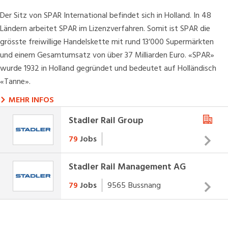
Der Sitz von SPAR International befindet sich in Holland. In 48
Ländern arbeitet SPAR im Lizenzverfahren. Somit ist SPAR die
grösste freiwillige Handelskette mit rund 13‘000 Supermärkten
und einem Gesamtumsatz von über 37 Milliarden Euro. «SPAR»
wurde 1932 in Holland gegründet und bedeutet auf Holländisch
«Tanne».
MEHR INFOS
Stadler Rail Group
79
Jobs
Stadler Rail Management AG
Die Stadler Rail Group, der Systemanbieter von
kundenspezifischen Lösungen im Schienenfahrzeugbau,
79
Jobs
9565
Bussnang
umfasst Standorte in der Schweiz und im internationalen
Umfeld. Wir sind ein führender Hersteller von
Die Stadler Rail Group setzt sich täglich dafür ein, dass
Schienenfahrzeugen.
MEHR INFOS
Menschen auf der ganzen Welt mit den besten