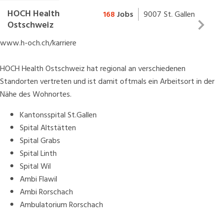
HOCH Health
168
Jobs
9007
St. Gallen
Ostschweiz
Gesundheitsversorgung ist unser Beruf und unsere
www.h-och.ch/karriere
Berufung
HOCH Health Ostschweiz hat regional an verschiedenen
Als grösste Arbeitgeberin der Ostschweiz verpflichten wir uns,
Standorten vertreten und ist damit oftmals ein Arbeitsort in der
unseren Mitarbeitenden ein vielseitiges Arbeitsumfeld zu bieten.
Nähe des Wohnortes.
Indem wir individuelle Entwicklung fördern, leisten wir aktiv einen
Beitrag für die Zukunft der Medizin. Wir setzen auf Teamgeist,
Kantonsspital St.Gallen
interdisziplinäre Zusammenarbeit und innovative Lösungen.
Spital Altstätten
Spital Grabs
Wenn Sie eine begeisterungsfähige, lösungsorientierte und
Spital Linth
initiative Persönlichkeit sind, finden Sie bei HOCH Health
Spital Wil
Ostschweiz die idealen Voraussetzungen Ihre berufliche Zukunft
Ambi Flawil
zu gestalten. Informieren Sie sich über die Möglichkeiten unter
Ambi Rorschach
Ambulatorium Rorschach