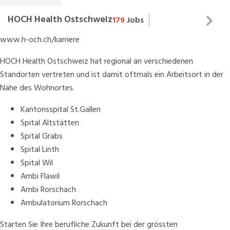
HOCH Health Ostschweiz
179
Jobs
Gesundheitsversorgung ist unser Beruf und unsere
Wenn Sie eine begeisterungsfähige, lösungsorientierte und
www.h-och.ch/karriere
Berufung
initiative Persönlichkeit sind, finden Sie bei HOCH Health
Als grösste Arbeitgeberin der Ostschweiz verpflichten
HOCH Health Ostschweiz hat regional an verschiedenen
wir uns, unseren Mitarbeitenden ein vielseitiges Arbeitsumfeld zu
Ostschweiz die idealen Voraussetzungen Ihre berufliche Zukunft
Standorten vertreten und ist damit oftmals ein Arbeitsort in der
bieten. Indem wir individuelle Entwicklung fördern, leisten wir
zu gestalten. Informieren Sie sich über die Möglichkeiten unter
Nähe des Wohnortes.
aktiv einen Beitrag für die Zukunft der Medizin. Wir setzen auf
Teamgeist, interdisziplinäre Zusammenarbeit und innovative
Kantonsspital St.Gallen
Lösungen.
Spital Altstätten
Spital Grabs
Spital Linth
Spital Wil
Ambi Flawil
Ambi Rorschach
Ambulatorium Rorschach
Starten Sie Ihre berufliche Zukunft bei der grössten