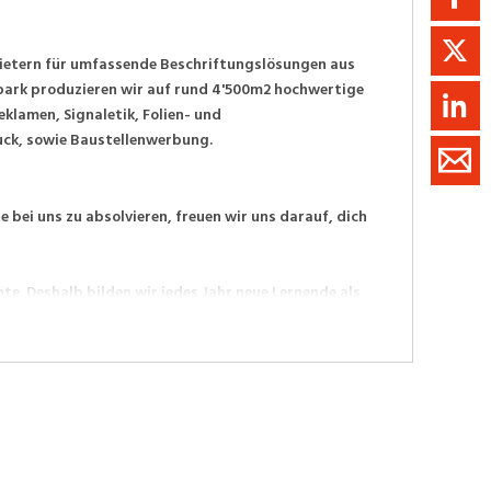
nbietern für umfassende Beschriftungslösungen aus
ark produzieren wir auf rund 4'500m2 hochwertige
lamen, Signaletik, Folien- und
ck, sowie Baustellenwerbung.
e bei uns zu absolvieren, freuen wir uns darauf, dich
nte. Deshalb bilden wir jedes Jahr neue Lernende als
 die nächste Generation von Fachleuten in unserem
 bei uns zu entfalten.