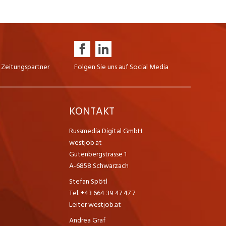
 Zeitungspartner
Folgen Sie uns auf Social Media
K
KONTAKT
Russmedia Digital GmbH
westjob.at
Gutenbergstrasse 1
A-6858 Schwarzach
Stefan Spötl
Tel. +43 664 39 47 47 7
Leiter westjob.at
Andrea Graf