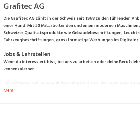
Grafitec AG
Die Grafitec AG zählt in der Schweiz seit 1968 zu den führenden A
einer Hand. Mit 50 Mitarbeitenden und einem modernen Maschinenp
Schweizer Qualitätsprodukte wie Gebäudebeschriftungen, Leuchtrek
Fahrzeugbeschriftungen, grossformatige Werbungen im Digitaldru
Jobs & Lehrstellen
Wenn du interessiert bist, bei uns zu arbeiten oder deine Berufslehr
kennenzulernen.
Ein wichtiger Teil unserer Philosophie ist die Förderung junger Tale
Mehr
Gestalter*in Werbetechnik EFZ aus. Wir legen grossen Wert darauf,
Betrieb zu fördern und ihnen die Möglichkeit zu geben, ihr Potenzial