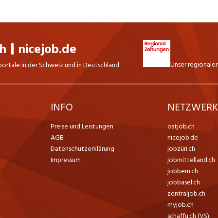
ch
nicejob.de
Unser regionaler
portale in der Schweiz und in Deutschland
INFO
NETZWER
Preise und Leistungen
ostjob.ch
AGB
nicejob.de
Datenschutzerklärung
jobzüri.ch
Impressum
jobmittelland.ch
jobbern.ch
jobbasel.ch
zentraljob.ch
myjob.ch
schaffu.ch (VS)