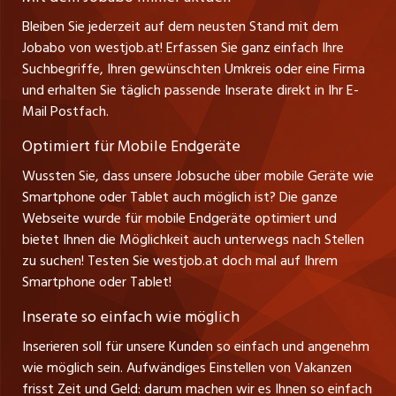
Ferienjobs
Stefan Spötl
Bleiben Sie jederzeit auf dem neusten Stand mit dem
jobbern.ch
Tel. +43 664 39 47 47 7
Jobabo von westjob.at! Erfassen Sie ganz einfach Ihre
Führungspositionen
Leiter westjob.at
Suchbegriffe, Ihren gewünschten Umkreis oder eine Firma
jobbasel.ch
und erhalten Sie täglich passende Inserate direkt in Ihr E-
Andrea Graf
Management / Kader-Jobs
Mail Postfach.
Tel. +43 664 20 30 02 1
zentraljob.ch
Verkauf und Beratung
Optimiert für Mobile Endgeräte
myjob.ch
Wussten Sie, dass unsere Jobsuche über mobile Geräte wie
Smartphone oder Tablet auch möglich ist? Die ganze
schaffu.ch (VS)
Webseite wurde für mobile Endgeräte optimiert und
bietet Ihnen die Möglichkeit auch unterwegs nach Stellen
ajourjob.ch
zu suchen! Testen Sie westjob.at doch mal auf Ihrem
Smartphone oder Tablet!
russmedia.com
Inserate so einfach wie möglich
vol.at
Inserieren soll für unsere Kunden so einfach und angenehm
wie möglich sein. Aufwändiges Einstellen von Vakanzen
frisst Zeit und Geld: darum machen wir es Ihnen so einfach