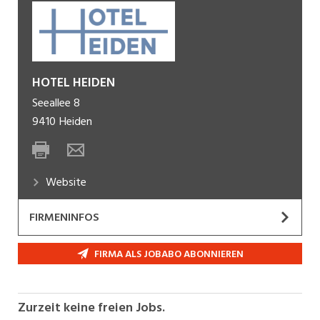
HOTEL HEIDEN
Seeallee 8
9410
Heiden
Website
FIRMENINFOS
Wir sind ein beliebtes und sympathisches
FIRMA ALS JOBABO ABONNIEREN
Viersternehaus im Appenzellerland mit
atemberaubender Aussicht auf den Bodensee.
Als Wellness-, Kur- und Seminarhotel mit
Zurzeit keine freien Jobs.
Bankettbetrieb, Restaurant, Gartenterrasse, Bar