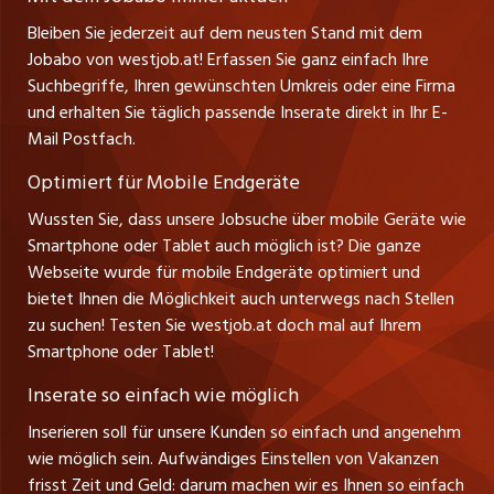
Ferienjobs
Stefan Spötl
Bleiben Sie jederzeit auf dem neusten Stand mit dem
jobbern.ch
Tel. +43 664 39 47 47 7
Jobabo von westjob.at! Erfassen Sie ganz einfach Ihre
Führungspositionen
Leiter westjob.at
Suchbegriffe, Ihren gewünschten Umkreis oder eine Firma
jobbasel.ch
und erhalten Sie täglich passende Inserate direkt in Ihr E-
Andrea Graf
Management / Kader-Jobs
Mail Postfach.
Tel. +43 664 20 30 02 1
zentraljob.ch
Verkauf und Beratung
Optimiert für Mobile Endgeräte
myjob.ch
Wussten Sie, dass unsere Jobsuche über mobile Geräte wie
Smartphone oder Tablet auch möglich ist? Die ganze
schaffu.ch (VS)
Webseite wurde für mobile Endgeräte optimiert und
bietet Ihnen die Möglichkeit auch unterwegs nach Stellen
ajourjob.ch
zu suchen! Testen Sie westjob.at doch mal auf Ihrem
Smartphone oder Tablet!
russmedia.com
Inserate so einfach wie möglich
vol.at
Inserieren soll für unsere Kunden so einfach und angenehm
wie möglich sein. Aufwändiges Einstellen von Vakanzen
frisst Zeit und Geld: darum machen wir es Ihnen so einfach