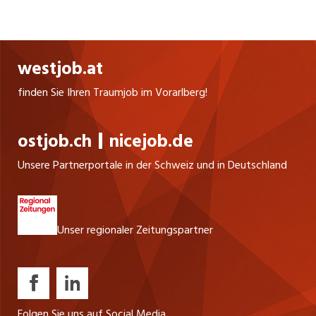
eine Verbindung von Mensch und Technik. So
bleiben wir am Puls der Zeit und bieten schon
heute die Technik von morgen.
westjob.at
Mehr erfahren Sie unter
ibg.ch
finden Sie Ihren Traumjob im Vorarlberg!
ostjob.ch
nicejob.de
Unsere Partnerportale in der Schweiz und in Deutschland
Unser regionaler Zeitungspartner
Folgen Sie uns auf Social Media