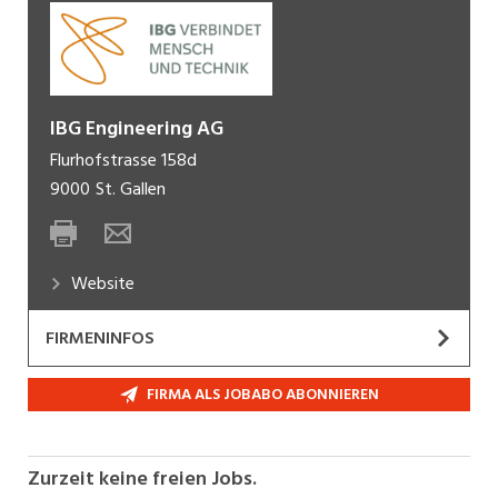
IBG Engineering AG
Flurhofstrasse 158d
9000
St. Gallen
Website
FIRMENINFOS
Kurzportrait
FIRMA ALS JOBABO ABONNIEREN
IBG ist das führende Deutschschweizer
Beratungsunternehmen für Energie, Gebäude und
Inspektion. Technik ist unsere Kompetenz. Und
Zurzeit keine freien Jobs.
der Mensch unsere Stärke. Seit 1955 leben wir für