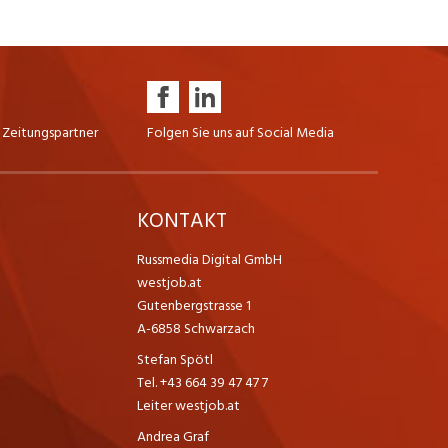
 Zeitungspartner
Folgen Sie uns auf Social Media
K
KONTAKT
Russmedia Digital GmbH
westjob.at
Gutenbergstrasse 1
A-6858 Schwarzach
Stefan Spötl
Tel. +43 664 39 47 47 7
Leiter westjob.at
Andrea Graf