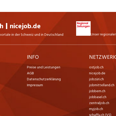
ch
nicejob.de
Unser regionaler
portale in der Schweiz und in Deutschland
INFO
NETZWER
Preise und Leistungen
ostjob.ch
AGB
nicejob.de
Datenschutzerklärung
jobzüri.ch
Impressum
jobmittelland.ch
jobbern.ch
jobbasel.ch
zentraljob.ch
myjob.ch
schaffu.ch (VS)