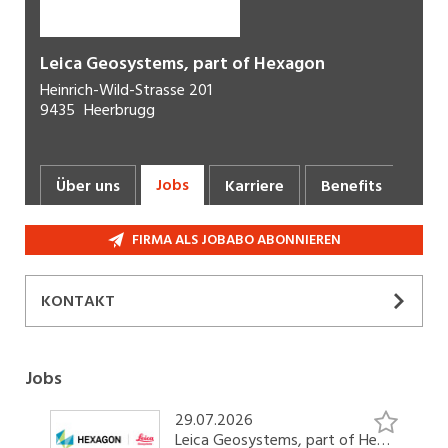
Leica Geosystems, part of Hexagon
Heinrich-Wild-Strasse 201
9435
Heerbrugg
Jobs
Über uns
Karriere
Benefits
Fot
FIRMA ALS JOBABO ABONNIEREN
KONTAKT
SOCIAL MEDIA
Jobs
29.07.2026
Leica Geosystems, part of Hexagon