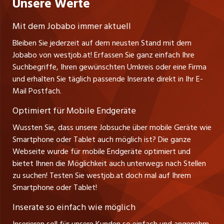
Unsere Werte
jobzüri.ch
Gutenbergstrasse 1
Lehrstellen
Ratgeber
A-6858 Schwarzach
jobmittelland.ch
Mit dem Jobabo immer aktuell
Ferienjobs
Stefan Spötl
Bleiben Sie jederzeit auf dem neusten Stand mit dem
jobbern.ch
Tel. +43 664 39 47 47 7
Jobabo von westjob.at! Erfassen Sie ganz einfach Ihre
Führungspositionen
Leiter westjob.at
Suchbegriffe, Ihren gewünschten Umkreis oder eine Firma
jobbasel.ch
und erhalten Sie täglich passende Inserate direkt in Ihr E-
Andrea Graf
Management / Kader-Jobs
Mail Postfach.
Tel. +43 664 20 30 02 1
zentraljob.ch
Verkauf und Beratung
Optimiert für Mobile Endgeräte
myjob.ch
Wussten Sie, dass unsere Jobsuche über mobile Geräte wie
Smartphone oder Tablet auch möglich ist? Die ganze
schaffu.ch (VS)
Webseite wurde für mobile Endgeräte optimiert und
bietet Ihnen die Möglichkeit auch unterwegs nach Stellen
ajourjob.ch
zu suchen! Testen Sie westjob.at doch mal auf Ihrem
Smartphone oder Tablet!
russmedia.com
Inserate so einfach wie möglich
vol.at
Inserieren soll für unsere Kunden so einfach und angenehm