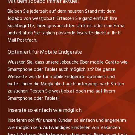
Mit dem Jobabo immer aktuell
Ferienjobs
Stefan Spötl
Bleiben Sie jederzeit auf dem neusten Stand mit dem
jobbern.ch
Tel. +43 664 39 47 47 7
Jobabo von westjob.at! Erfassen Sie ganz einfach Ihre
Führungspositionen
Leiter westjob.at
Suchbegriffe, Ihren gewünschten Umkreis oder eine Firma
jobbasel.ch
und erhalten Sie täglich passende Inserate direkt in Ihr E-
Andrea Graf
Management / Kader-Jobs
Mail Postfach.
Tel. +43 664 20 30 02 1
zentraljob.ch
Verkauf und Beratung
Optimiert für Mobile Endgeräte
myjob.ch
Wussten Sie, dass unsere Jobsuche über mobile Geräte wie
Smartphone oder Tablet auch möglich ist? Die ganze
schaffu.ch (VS)
Webseite wurde für mobile Endgeräte optimiert und
bietet Ihnen die Möglichkeit auch unterwegs nach Stellen
ajourjob.ch
zu suchen! Testen Sie westjob.at doch mal auf Ihrem
Smartphone oder Tablet!
russmedia.com
Inserate so einfach wie möglich
vol.at
Inserieren soll für unsere Kunden so einfach und angenehm
wie möglich sein. Aufwändiges Einstellen von Vakanzen
frisst Zeit und Geld: darum machen wir es Ihnen so einfach