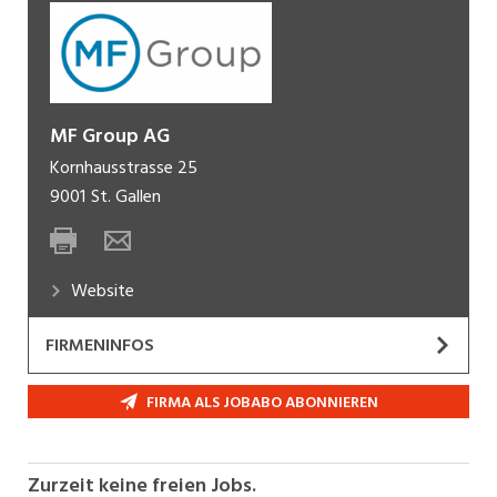
MF Group AG
Kornhausstrasse 25
9001
St. Gallen
Website
FIRMENINFOS
MF Group ist eine Tochtergesellschaft von
FIRMA ALS JOBABO ABONNIEREN
Riverty und Teil des Bertelsmann Konzerns. Rund
120 Mitarbeitende arbeiten an zwei Standorten
in der Schweiz daran, den Kauf auf Rechnung mit
Zurzeit keine freien Jobs.