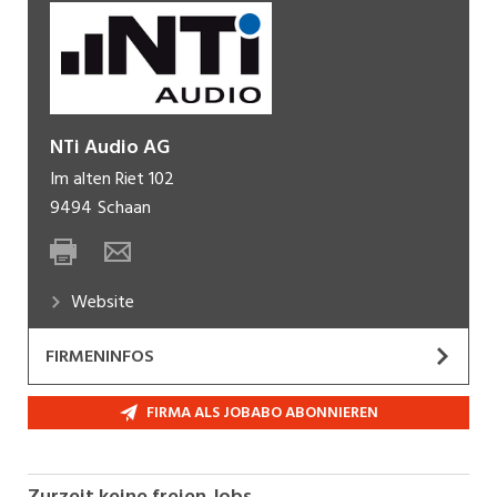
NTi Audio AG
Im alten Riet 102
9494
Schaan
Website
FIRMENINFOS
Die NTi Audio AG mit Hauptsitz in Schaan,
FIRMA ALS JOBABO ABONNIEREN
Liechtenstein, entwickelt und produziert
weltweit führende Präzisionsmess- und
Prüflösungen für die Bereiche Akustik, Audio und
Zurzeit keine freien Jobs.