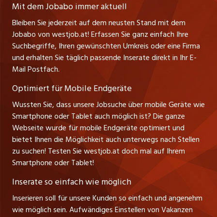
A-6858 Schwarzach
jobmittelland.ch
Mit dem Jobabo immer aktuell
Ferienjobs
Stefan Spötl
Bleiben Sie jederzeit auf dem neusten Stand mit dem
jobbern.ch
Tel. +43 664 39 47 47 7
Jobabo von westjob.at! Erfassen Sie ganz einfach Ihre
Führungspositionen
Leiter westjob.at
Suchbegriffe, Ihren gewünschten Umkreis oder eine Firma
jobbasel.ch
und erhalten Sie täglich passende Inserate direkt in Ihr E-
Andrea Graf
Management / Kader-Jobs
Mail Postfach.
Tel. +43 664 20 30 02 1
zentraljob.ch
Verkauf und Beratung
Optimiert für Mobile Endgeräte
myjob.ch
Wussten Sie, dass unsere Jobsuche über mobile Geräte wie
Smartphone oder Tablet auch möglich ist? Die ganze
schaffu.ch (VS)
Webseite wurde für mobile Endgeräte optimiert und
bietet Ihnen die Möglichkeit auch unterwegs nach Stellen
ajourjob.ch
zu suchen! Testen Sie westjob.at doch mal auf Ihrem
Smartphone oder Tablet!
russmedia.com
Inserate so einfach wie möglich
vol.at
Inserieren soll für unsere Kunden so einfach und angenehm
wie möglich sein. Aufwändiges Einstellen von Vakanzen