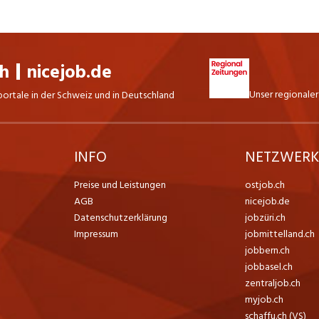
ch
nicejob.de
Unser regionaler
portale in der Schweiz und in Deutschland
INFO
NETZWER
Preise und Leistungen
ostjob.ch
AGB
nicejob.de
Datenschutzerklärung
jobzüri.ch
Impressum
jobmittelland.ch
jobbern.ch
jobbasel.ch
zentraljob.ch
myjob.ch
schaffu.ch (VS)