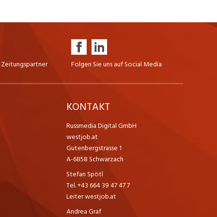
 Zeitungspartner
Folgen Sie uns auf Social Media
K
KONTAKT
Russmedia Digital GmbH
westjob.at
Gutenbergstrasse 1
A-6858 Schwarzach
Stefan Spötl
Tel. +43 664 39 47 47 7
Leiter westjob.at
Andrea Graf