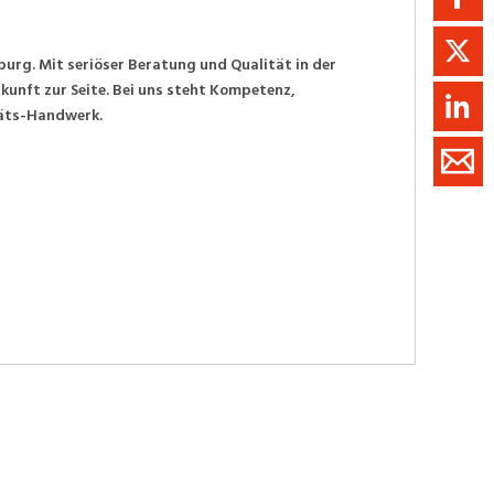
rg. Mit seriöser Bera­tung und Qualität in der
unft zur Seite. Bei uns steht Kompetenz,
täts-Handwerk.