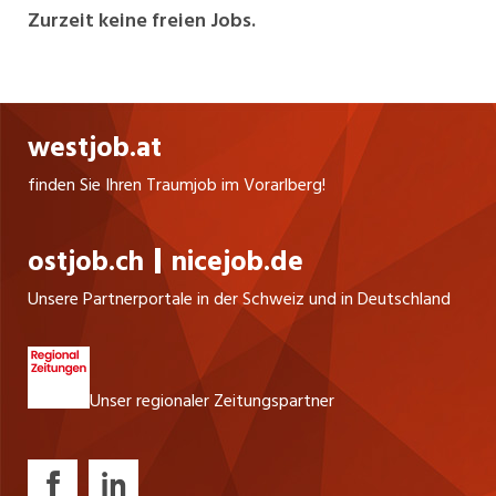
Seheinschränkungen sowie Menschen mit
Zurzeit keine freien Jobs.
psychischen und kognitiven Beeinträchtigungen.
Mit einem breit gefächerten Angebot an
Ausbildungs- und Arbeitsmöglichkeiten,
Betreuungs- und Wohnformen sowie
westjob.at
spezialisierten Beratungs- und
Unterstützungsdienstleistungen schafft obvita
finden Sie Ihren Traumjob im Vorarlberg!
Lebensqualität für Menschen jeden Alters.
ostjob.ch
nicejob.de
Unsere Partnerportale in der Schweiz und in Deutschland
Unser regionaler Zeitungspartner