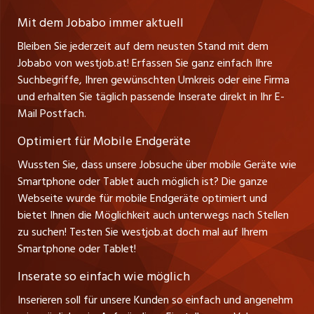
Lehrstellen
Ratgeber
A-6858 Schwarzach
jobmittelland.ch
Mit dem Jobabo immer aktuell
Ferienjobs
Stefan Spötl
Bleiben Sie jederzeit auf dem neusten Stand mit dem
jobbern.ch
Tel. +43 664 39 47 47 7
Jobabo von westjob.at! Erfassen Sie ganz einfach Ihre
Führungspositionen
Leiter westjob.at
Suchbegriffe, Ihren gewünschten Umkreis oder eine Firma
jobbasel.ch
und erhalten Sie täglich passende Inserate direkt in Ihr E-
Andrea Graf
Management / Kader-Jobs
Mail Postfach.
Tel. +43 664 20 30 02 1
zentraljob.ch
Verkauf und Beratung
Optimiert für Mobile Endgeräte
myjob.ch
Wussten Sie, dass unsere Jobsuche über mobile Geräte wie
Smartphone oder Tablet auch möglich ist? Die ganze
schaffu.ch (VS)
Webseite wurde für mobile Endgeräte optimiert und
bietet Ihnen die Möglichkeit auch unterwegs nach Stellen
ajourjob.ch
zu suchen! Testen Sie westjob.at doch mal auf Ihrem
Smartphone oder Tablet!
russmedia.com
Inserate so einfach wie möglich
vol.at
Inserieren soll für unsere Kunden so einfach und angenehm