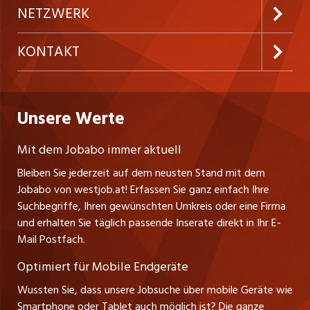
Inserieren
Preise und Leistungen
NETZWERK
Temporäre Jobs
Firmen
AGB
ostjob.ch
KONTAKT
Freelance Jobs
Personalvermittler
Datenschutzerklärung
nicejob.de
Russmedia Digital GmbH
Praktika
Bewerber-Cockpit
westjob.at
Impressum
Unsere Werte
jobzüri.ch
Gutenbergstrasse 1
Lehrstellen
Ratgeber
A-6858 Schwarzach
jobmittelland.ch
Mit dem Jobabo immer aktuell
Ferienjobs
Stefan Spötl
Bleiben Sie jederzeit auf dem neusten Stand mit dem
jobbern.ch
Tel. +43 664 39 47 47 7
Jobabo von westjob.at! Erfassen Sie ganz einfach Ihre
Führungspositionen
Leiter westjob.at
Suchbegriffe, Ihren gewünschten Umkreis oder eine Firma
jobbasel.ch
und erhalten Sie täglich passende Inserate direkt in Ihr E-
Andrea Graf
Management / Kader-Jobs
Mail Postfach.
Tel. +43 664 20 30 02 1
zentraljob.ch
Verkauf und Beratung
Optimiert für Mobile Endgeräte
myjob.ch
Wussten Sie, dass unsere Jobsuche über mobile Geräte wie
Smartphone oder Tablet auch möglich ist? Die ganze
schaffu.ch (VS)