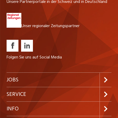
Unsere Partnerportale in der Schweiz und in Deutschland
Unser regionaler Zeitungspartner
Folgen Sie uns auf Social Media
JOBS
Jobabo abonnieren
SERVICE
Neue Stellen
Kundenlogin
INFO
Festanstellungen