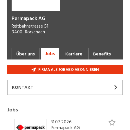
Permapack AG
Reitbahnstrasse 51
9400
Rorschach
Jobs
Über uns
Karriere
Benefits
FIRMA ALS JOBABO ABONNIEREN
KONTAKT
Peter
Gasser
Leiter Human Resources
Jobs
+41 71 844 12 11
31.07.2026
E-Mail
Permapack AG