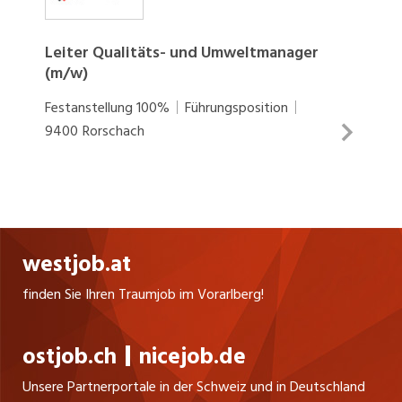
SOCIAL MEDIA
Leiter Qualitäts- und Umweltmanager
(m/w)
Festanstellung
100%
Führungsposition
9400
Rorschach
Führung eines Teams von drei Mitarbeitenden
Verantwortung für das integrierte Qualitäts-,
Umwelt- und Lebensmittelsicherheitsmanagement
Sicherstellung und Weiterentwicklung der
westjob.at
Zertifizierungen nach ISO 9001, ISO 14001, FSSC
finden Sie Ihren Traumjob im Vorarlberg!
22000 und FSC Verantwortung für HACCP-
INSERAT ANSEHEN
Prozesse Planung und Begleitung interner und
ostjob.ch
nicejob.de
externer Audits (DE/EN) Steuerung von
Reklamations-, Korrektur- und
Unsere Partnerportale in der Schweiz und in Deutschland
Verbesserungsmassnahmen Beratung der