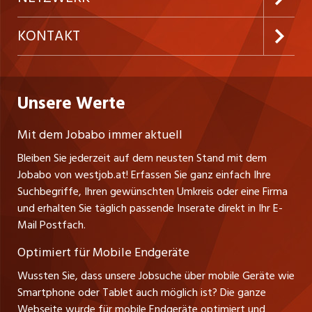
Temporäre Jobs
Firmen
AGB
ostjob.ch
KONTAKT
Freelance Jobs
Personalvermittler
Datenschutzerklärung
nicejob.de
Russmedia Digital GmbH
Praktika
Bewerber-Cockpit
westjob.at
Impressum
Unsere Werte
jobzüri.ch
Gutenbergstrasse 1
Lehrstellen
Ratgeber
A-6858 Schwarzach
jobmittelland.ch
Mit dem Jobabo immer aktuell
Ferienjobs
Stefan Spötl
Bleiben Sie jederzeit auf dem neusten Stand mit dem
jobbern.ch
Tel. +43 664 39 47 47 7
Jobabo von westjob.at! Erfassen Sie ganz einfach Ihre
Führungspositionen
Leiter westjob.at
Suchbegriffe, Ihren gewünschten Umkreis oder eine Firma
jobbasel.ch
und erhalten Sie täglich passende Inserate direkt in Ihr E-
Andrea Graf
Management / Kader-Jobs
Mail Postfach.
Tel. +43 664 20 30 02 1
zentraljob.ch
Verkauf und Beratung
Optimiert für Mobile Endgeräte
myjob.ch
Wussten Sie, dass unsere Jobsuche über mobile Geräte wie
Smartphone oder Tablet auch möglich ist? Die ganze
schaffu.ch (VS)
Webseite wurde für mobile Endgeräte optimiert und