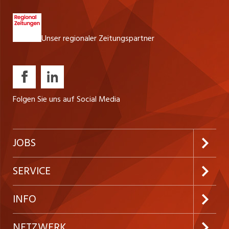
Geschäftsleitung sowie Unterstützung und
Schulung der Fachbereiche Förderung einer
Unser regionaler Zeitungspartner
nachhaltigen Qualitäts- und Sicherheitskultur
Folgen Sie uns auf Social Media
JOBS
Jobabo abonnieren
SERVICE
Neue Stellen
Kundenlogin
INFO
Festanstellungen
Inserieren
Preise und Leistungen
NETZWERK