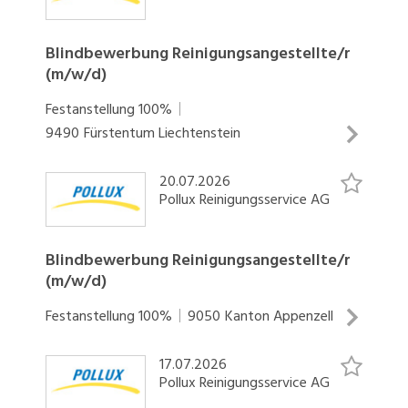
SOCIAL MEDIA
Blindbewerbung Reinigungsangestellte/r
(m/w/d)
Festanstellung
100%
9490
Fürstentum Liechtenstein
20.07.2026
Wir suchen Blindbewerbung
Pollux Reinigungsservice AG
Reinigungsangestellte/r (m/w/d) Fürstentum
Liechtenstein - Teilzeit - flexibel nach Vereinbarung
Die Pollux Reinigungsservice AG ist in der
Blindbewerbung Reinigungsangestellte/r
(m/w/d)
Deutschschweiz und im Fürstentum Liechtenstein
ein bekanntes und führendes
Festanstellung
INSERAT ANSEHEN
100%
9050
Kanton Appenzell
Gebäudereinigungsunternehmen. Wir sind seit 40
Jahren erfolgreich in der Spezial-, Bau- und
17.07.2026
Wir suchen Blindbewerbung
Unterhaltsreinigung sowie im Bereich
Pollux Reinigungsservice AG
Reinigungsangestellte/r (m/w/d) Kanton Appenzell
Hauswartung/Facility Services tätig. Durch das