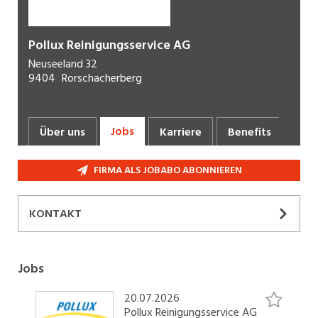
Pollux Reinigungsservice AG
Neuseeland 32
9404
Rorschacherberg
Jobs
Über uns
Karriere
Benefits
Fot
FIRMA ALS JOBABO ABONNIEREN
KONTAKT
Personalwesen
071 844 78 00
Jobs
E-Mail
20.07.2026
Pollux Reinigungsservice AG