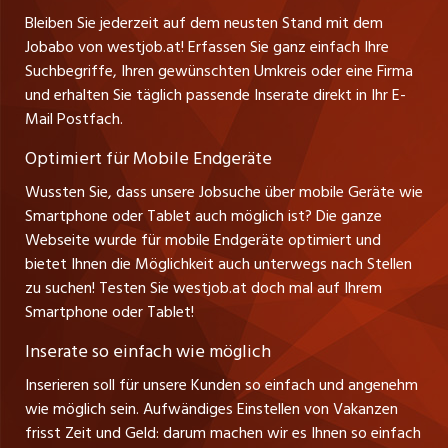
Ferienjobs
Stefan Spötl
WochenendenFührerschein Kat. BGepflegtes
Bleiben Sie jederzeit auf dem neusten Stand mit dem
jobbern.ch
Tel. +43 664 39 47 47 7
Jobabo von westjob.at! Erfassen Sie ganz einfach Ihre
ErscheinungsbildZuverlässig, teamfähig, loyal,
Führungspositionen
Leiter westjob.at
Suchbegriffe, Ihren gewünschten Umkreis oder eine Firma
selbständig, kommunikativ, belastbarAufgrund von
jobbasel.ch
und erhalten Sie täglich passende Inserate direkt in Ihr E-
Andrea Graf
Arbeitseinsätzen in Fürstentum Liechtenstein ist
Management / Kader-Jobs
Mail Postfach.
Tel. +43 664 20 30 02 1
zentraljob.ch
eine EU- oder CH-Staatsangehörigkeit nötig Im
Verkauf und Beratung
Rorschacherberg bieten wir IhnenEine langfristige
Optimiert für Mobile Endgeräte
myjob.ch
Anstellung in einem zukunftsorientierten
Wussten Sie, dass unsere Jobsuche über mobile Geräte wie
UnternehmenFörderung der beruflichen und
Smartphone oder Tablet auch möglich ist? Die ganze
schaffu.ch (VS)
persönlichen Weiterentwicklung Ein dynamisches
Webseite wurde für mobile Endgeräte optimiert und
GeschäftsfeldEin motiviertes und eingespieltes
bietet Ihnen die Möglichkeit auch unterwegs nach Stellen
ajourjob.ch
zu suchen! Testen Sie westjob.at doch mal auf Ihrem
Team Sorgfältige EinarbeitungFlache Hierarchie
Smartphone oder Tablet!
russmedia.com
Nutzen Sie bei Fragen vorab die Kontaktdaten
Ihres Ansprechpartners. Bei einem ersten Interview
Inserate so einfach wie möglich
vol.at
lernen wir uns persönlich kennen und besprechen
Inserieren soll für unsere Kunden so einfach und angenehm
alle Einzelheiten. Wir berücksichtigen nur
wie möglich sein. Aufwändiges Einstellen von Vakanzen
Direktbewerbungen!Wir haben Ihr Interesse
frisst Zeit und Geld: darum machen wir es Ihnen so einfach