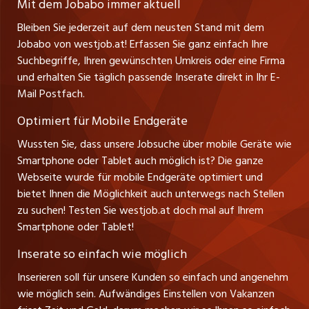
jobmittelland.ch
Mit dem Jobabo immer aktuell
Ferienjobs
Stefan Spötl
Bleiben Sie jederzeit auf dem neusten Stand mit dem
jobbern.ch
Tel. +43 664 39 47 47 7
Jobabo von westjob.at! Erfassen Sie ganz einfach Ihre
Führungspositionen
Leiter westjob.at
Suchbegriffe, Ihren gewünschten Umkreis oder eine Firma
jobbasel.ch
und erhalten Sie täglich passende Inserate direkt in Ihr E-
Andrea Graf
Management / Kader-Jobs
Mail Postfach.
Tel. +43 664 20 30 02 1
zentraljob.ch
Verkauf und Beratung
Optimiert für Mobile Endgeräte
myjob.ch
Wussten Sie, dass unsere Jobsuche über mobile Geräte wie
Smartphone oder Tablet auch möglich ist? Die ganze
schaffu.ch (VS)
Webseite wurde für mobile Endgeräte optimiert und
bietet Ihnen die Möglichkeit auch unterwegs nach Stellen
ajourjob.ch
zu suchen! Testen Sie westjob.at doch mal auf Ihrem
Smartphone oder Tablet!
russmedia.com
Inserate so einfach wie möglich
vol.at
Inserieren soll für unsere Kunden so einfach und angenehm
wie möglich sein. Aufwändiges Einstellen von Vakanzen