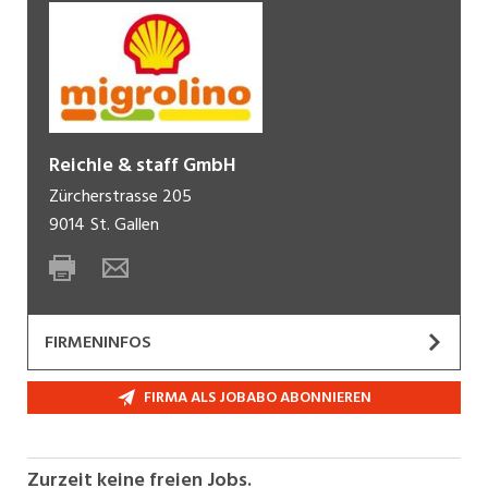
Reichle & staff GmbH
Zürcherstrasse 205
9014
St. Gallen
FIRMENINFOS
Bei migrolino bieten wir Ihnen ein einfaches,
FIRMA ALS JOBABO ABONNIEREN
unkompliziertes Einkaufserlebnis, schnelles,
bequemes Konsumieren und praktische
Dienstleistungsangebote. Wir sind an sieben
Zurzeit keine freien Jobs.