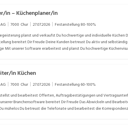
r/in – Küchenplaner/in
 AG
7000
Chur
27.07.2026
Festanstellung
80-100%
geisterung planst und verkaufst Du hochwertige und individuelle Küchen D
llung bereitet Dir Freude Deine Kunden betreust Du aktiv und selbständi
e Mit unserer Software erarbeitest und planst Du hochwertige Küchenvisua
eiter/in Küchen
 AG
7000
Chur
27.07.2026
Festanstellung
60-100%
tellst und bearbeitest Offerten, Auftragsbestätigungen und Vertragsunterl
 unserer Branchensoftware bereitet Dir Freude Das Abwickeln und Bearbeit
Du mühelos Du betreust die Telefonate und bearbeitest die Korrespondenz