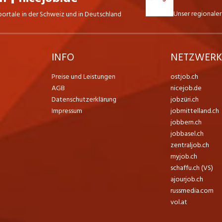
Unser regionaler
portale in der Schweiz und in Deutschland
INFO
NETZWER
Preise und Leistungen
ostjob.ch
AGB
nicejob.de
Datenschutzerklärung
jobzüri.ch
Impressum
jobmittelland.ch
jobbern.ch
jobbasel.ch
zentraljob.ch
myjob.ch
schaffu.ch (VS)
ajourjob.ch
russmedia.com
vol.at