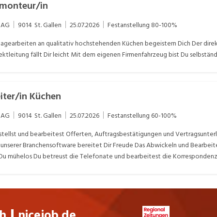
nmonteur/in
 AG
9014
St. Gallen
25.07.2026
Festanstellung
80-100%
gearbeiten an qualitativ hochstehenden Küchen begeistern Dich Der direk
ektleitung fällt Dir leicht Mit dem eigenen Firmenfahrzeug bist Du selbstä
eiter/in Küchen
 AG
9014
St. Gallen
25.07.2026
Festanstellung
60-100%
tellst und bearbeitest Offerten, Auftragsbestätigungen und Vertragsunterl
 unserer Branchensoftware bereitet Dir Freude Das Abwickeln und Bearbeit
Du mühelos Du betreust die Telefonate und bearbeitest die Korrespondenz
ch
nicejob.de