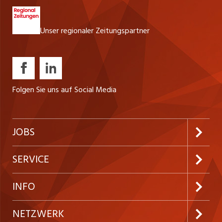
Beanstandungen und Retouren
Unser regionaler Zeitungspartner
Folgen Sie uns auf Social Media
JOBS
Jobabo abonnieren
SERVICE
Neue Stellen
Kundenlogin
INFO
Festanstellungen
Inserieren
Preise und Leistungen
NETZWERK