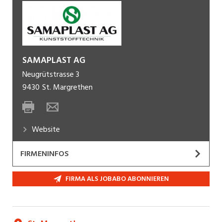
SAMAPLAST AG
Neugrütstrasse 3
9430
St. Margrethen
Website
FIRMENINFOS
Medizinprodukte & Kunststoff
FIRMA ALS JOBABO ABONNIEREN
Die
Samaplast AG
ist ein leistungsfähiger
Spritzgussbetrieb mit eigenem Formenbau.