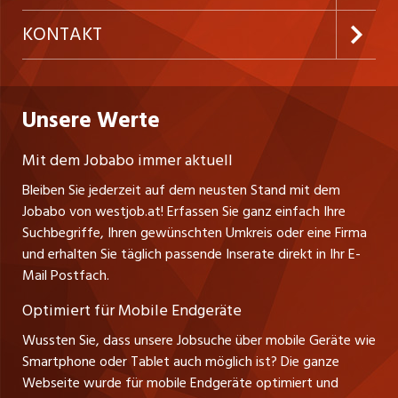
Temporäre Jobs
Firmen
AGB
ostjob.ch
KONTAKT
Freelance Jobs
Personalvermittler
Datenschutzerklärung
nicejob.de
Russmedia Digital GmbH
Praktika
Bewerber-Cockpit
westjob.at
Impressum
Unsere Werte
jobzüri.ch
Gutenbergstrasse 1
Lehrstellen
Ratgeber
A-6858 Schwarzach
jobmittelland.ch
Mit dem Jobabo immer aktuell
Ferienjobs
Stefan Spötl
Bleiben Sie jederzeit auf dem neusten Stand mit dem
jobbern.ch
Tel. +43 664 39 47 47 7
Jobabo von westjob.at! Erfassen Sie ganz einfach Ihre
Führungspositionen
Leiter westjob.at
Suchbegriffe, Ihren gewünschten Umkreis oder eine Firma
jobbasel.ch
und erhalten Sie täglich passende Inserate direkt in Ihr E-
Andrea Graf
Management / Kader-Jobs
Mail Postfach.
Tel. +43 664 20 30 02 1
zentraljob.ch
Verkauf und Beratung
Optimiert für Mobile Endgeräte
myjob.ch
Wussten Sie, dass unsere Jobsuche über mobile Geräte wie
Smartphone oder Tablet auch möglich ist? Die ganze
schaffu.ch (VS)
Webseite wurde für mobile Endgeräte optimiert und