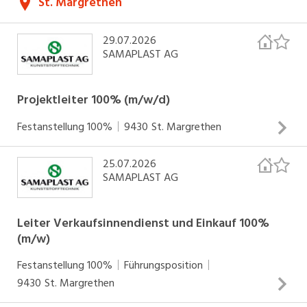
St. Margrethen
Wir haben uns spezialisiert auf die Herstellung
von anspruchsvollen Kunststoffteilen, die wir
29.07.2026
SAMAPLAST AG
auch unter Reinraumbedingungen fertigen
können.
Projektleiter 100% (m/w/d)
Festanstellung
100%
9430
St. Margrethen
25.07.2026
Ihre Hauptaufgaben: Verantwortlich für die erfolgreiche
SAMAPLAST AG
Umsetzung von Kundenprojekten vom Erstkontakt mit
dem Kunden bis hin zur Serienreife als zentrale
Schnittstelle zwischen Kunden, Lieferanten und
Leiter Verkaufsinnendienst und Einkauf 100%
(m/w)
interdisziplinären Teams Erstellung von Offerten sowie
Projektkalkulationen und Nachkalkulationen Planung und
INSERAT ANSEHEN
Festanstellung
100%
Führungsposition
Durchführung von Qualifizierungen und Validierungen im
9430
St. Margrethen
Spritzguss Durchführung von Messeauftritten