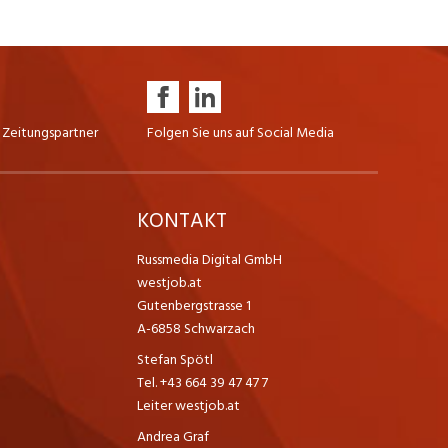
 Zeitungspartner
Folgen Sie uns auf Social Media
K
KONTAKT
Russmedia Digital GmbH
westjob.at
Gutenbergstrasse 1
A-6858 Schwarzach
Stefan Spötl
Tel. +43 664 39 47 47 7
Leiter westjob.at
Andrea Graf