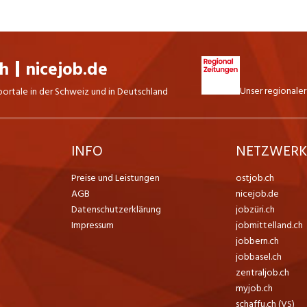
ch
nicejob.de
Unser regionaler
portale in der Schweiz und in Deutschland
INFO
NETZWER
Preise und Leistungen
ostjob.ch
AGB
nicejob.de
Datenschutzerklärung
jobzüri.ch
Impressum
jobmittelland.ch
jobbern.ch
jobbasel.ch
zentraljob.ch
myjob.ch
schaffu.ch (VS)