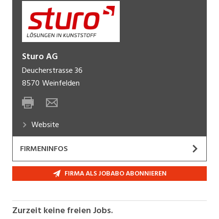
Sturo AG
Deucherstrasse 36
8570
Weinfelden
Website
FIRMENINFOS
Wir sind ein Schweizer Unternehmen, das
seit
FIRMA ALS JOBABO ABONNIEREN
1953
technische Kunststoffteile im
Spritzgussverfahren herstellt. Mit eigenem
Werkzeugbau
und moderner
Zurzeit keine freien Jobs.
Kunststoffverarbeitung
bieten wir