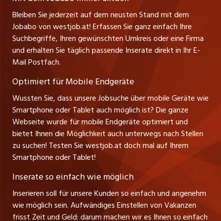
Ferienjobs
Stefan Spötl
Bleiben Sie jederzeit auf dem neusten Stand mit dem
jobbern.ch
Tel. +43 664 39 47 47 7
Jobabo von westjob.at! Erfassen Sie ganz einfach Ihre
Führungspositionen
Leiter westjob.at
Suchbegriffe, Ihren gewünschten Umkreis oder eine Firma
jobbasel.ch
und erhalten Sie täglich passende Inserate direkt in Ihr E-
Andrea Graf
Management / Kader-Jobs
Mail Postfach.
Tel. +43 664 20 30 02 1
zentraljob.ch
Verkauf und Beratung
Optimiert für Mobile Endgeräte
myjob.ch
Wussten Sie, dass unsere Jobsuche über mobile Geräte wie
Smartphone oder Tablet auch möglich ist? Die ganze
schaffu.ch (VS)
Webseite wurde für mobile Endgeräte optimiert und
bietet Ihnen die Möglichkeit auch unterwegs nach Stellen
ajourjob.ch
zu suchen! Testen Sie westjob.at doch mal auf Ihrem
Smartphone oder Tablet!
russmedia.com
Inserate so einfach wie möglich
vol.at
Inserieren soll für unsere Kunden so einfach und angenehm
wie möglich sein. Aufwändiges Einstellen von Vakanzen
frisst Zeit und Geld: darum machen wir es Ihnen so einfach