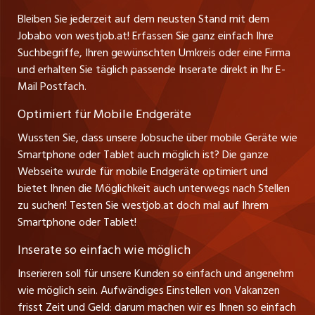
Bevölkerung und der Umwelt sind bei Thür
Ferienjobs
Stefan Spötl
Bleiben Sie jederzeit auf dem neusten Stand mit dem
Transporte AG wichtige Treiber für eine
jobbern.ch
Tel. +43 664 39 47 47 7
Jobabo von westjob.at! Erfassen Sie ganz einfach Ihre
Führungspositionen
erfolgreiche Unternehmensentwicklung. Diese
Leiter westjob.at
Suchbegriffe, Ihren gewünschten Umkreis oder eine Firma
jobbasel.ch
Aktivitäten werden auch künftig bestehen und
und erhalten Sie täglich passende Inserate direkt in Ihr E-
Andrea Graf
Management / Kader-Jobs
für weitere attraktive Dienstleistungen sorgen.
Mail Postfach.
Tel. +43 664 20 30 02 1
zentraljob.ch
Verkauf und Beratung
Optimiert für Mobile Endgeräte
myjob.ch
Wussten Sie, dass unsere Jobsuche über mobile Geräte wie
Smartphone oder Tablet auch möglich ist? Die ganze
schaffu.ch (VS)
Webseite wurde für mobile Endgeräte optimiert und
bietet Ihnen die Möglichkeit auch unterwegs nach Stellen
ajourjob.ch
zu suchen! Testen Sie westjob.at doch mal auf Ihrem
Smartphone oder Tablet!
russmedia.com
Inserate so einfach wie möglich
vol.at
Inserieren soll für unsere Kunden so einfach und angenehm
wie möglich sein. Aufwändiges Einstellen von Vakanzen
frisst Zeit und Geld: darum machen wir es Ihnen so einfach