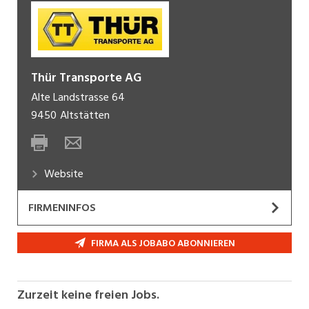
Thür Transporte AG
Alte Landstrasse 64
9450
Altstätten
Website
FIRMENINFOS
Erfolg über zwei Jahrhunderte
FIRMA ALS JOBABO ABONNIEREN
Die Geschichte der Thür Transporte AG ist
eine Geschichte über zwei Jahrhunderte. So
besteht der Betrieb schon seit über vier
Zurzeit keine freien Jobs.
Generationen. Der Grossvater der heutigen