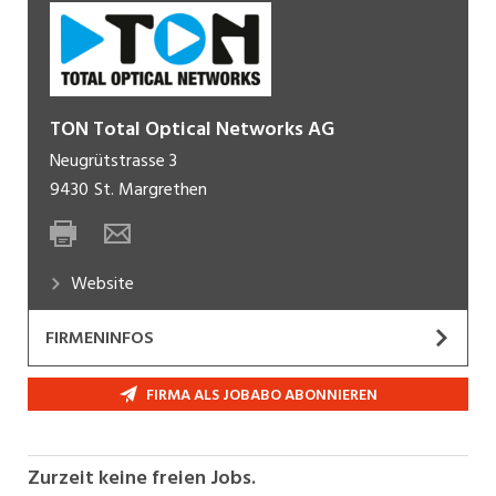
TON Total Optical Networks AG
Neugrütstrasse 3
9430
St. Margrethen
Website
FIRMENINFOS
Die TON Total Optical Networks AG ist ein
FIRMA ALS JOBABO ABONNIEREN
Managed Service Provider und ICT-Anbieter für
Daten- und Telekommunikation mit Fokus auf die
Ostschweiz und das Fürstentum Liechtenstein.
Zurzeit keine freien Jobs.
Seit 25 Jahren realisieren wir nationale und