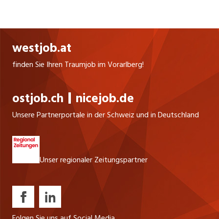
internationale Vernetzungen zwischen
Firmenstandorten und ermöglichen sichere,
leistungsfähige Anbindungen an verschiedenste
westjob.at
Rechenzentren. Dabei setzen wir auf modernste
Technologien und passgenaue Lösungen, um
finden Sie Ihren Traumjob im Vorarlberg!
unseren Kunden höchste Performance, Sicherheit
und Flexibilität zu bieten.
ostjob.ch
nicejob.de
Unsere Partnerportale in der Schweiz und in Deutschland
Unser regionaler Zeitungspartner
Folgen Sie uns auf Social Media