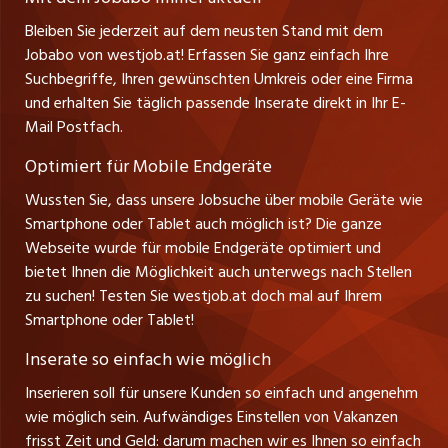
Ferienjobs
Stefan Spötl
Bleiben Sie jederzeit auf dem neusten Stand mit dem
jobbern.ch
Tel. +43 664 39 47 47 7
Jobabo von westjob.at! Erfassen Sie ganz einfach Ihre
Führungspositionen
Leiter westjob.at
Suchbegriffe, Ihren gewünschten Umkreis oder eine Firma
jobbasel.ch
und erhalten Sie täglich passende Inserate direkt in Ihr E-
Andrea Graf
Management / Kader-Jobs
Mail Postfach.
Tel. +43 664 20 30 02 1
zentraljob.ch
Verkauf und Beratung
Optimiert für Mobile Endgeräte
myjob.ch
Wussten Sie, dass unsere Jobsuche über mobile Geräte wie
Smartphone oder Tablet auch möglich ist? Die ganze
schaffu.ch (VS)
Webseite wurde für mobile Endgeräte optimiert und
bietet Ihnen die Möglichkeit auch unterwegs nach Stellen
ajourjob.ch
zu suchen! Testen Sie westjob.at doch mal auf Ihrem
Smartphone oder Tablet!
russmedia.com
Inserate so einfach wie möglich
vol.at
Inserieren soll für unsere Kunden so einfach und angenehm
wie möglich sein. Aufwändiges Einstellen von Vakanzen
frisst Zeit und Geld: darum machen wir es Ihnen so einfach