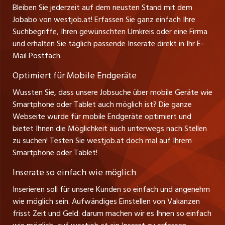
Ferienjobs
Stefan Spötl
Bleiben Sie jederzeit auf dem neusten Stand mit dem
jobbern.ch
Tel. +43 664 39 47 47 7
Jobabo von westjob.at! Erfassen Sie ganz einfach Ihre
Führungspositionen
Leiter westjob.at
Suchbegriffe, Ihren gewünschten Umkreis oder eine Firma
jobbasel.ch
und erhalten Sie täglich passende Inserate direkt in Ihr E-
Andrea Graf
Management / Kader-Jobs
Mail Postfach.
Tel. +43 664 20 30 02 1
zentraljob.ch
Verkauf und Beratung
Optimiert für Mobile Endgeräte
myjob.ch
Wussten Sie, dass unsere Jobsuche über mobile Geräte wie
Smartphone oder Tablet auch möglich ist? Die ganze
schaffu.ch (VS)
Webseite wurde für mobile Endgeräte optimiert und
bietet Ihnen die Möglichkeit auch unterwegs nach Stellen
ajourjob.ch
zu suchen! Testen Sie westjob.at doch mal auf Ihrem
Smartphone oder Tablet!
russmedia.com
Inserate so einfach wie möglich
vol.at
Inserieren soll für unsere Kunden so einfach und angenehm
wie möglich sein. Aufwändiges Einstellen von Vakanzen
frisst Zeit und Geld: darum machen wir es Ihnen so einfach