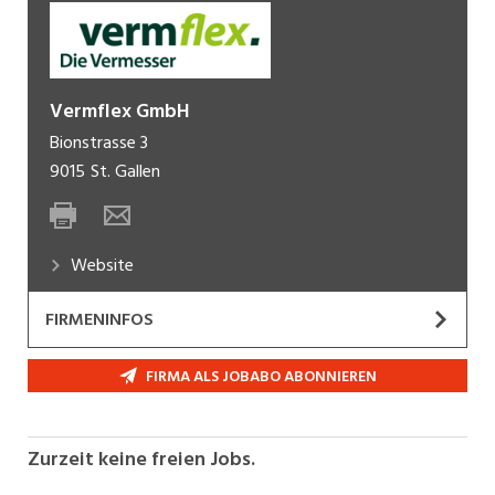
Vermflex GmbH
Bionstrasse 3
9015
St. Gallen
Website
FIRMENINFOS
Die Vermflex GmbH
ist ein innovatives
FIRMA ALS JOBABO ABONNIEREN
Vermessungsunternehmen aus der Ostschweiz.
Mit modernster Technologie, einem jungen Team
und viel Leidenschaft realisieren wir Projekte in
Zurzeit keine freien Jobs.
den Bereichen Bauvermessung, Laserscanning,