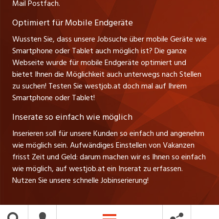
Mail Postfach.
Tel. +43 664 20 30 02 1
zentraljob.ch
Verkauf und Beratung
Optimiert für Mobile Endgeräte
myjob.ch
Wussten Sie, dass unsere Jobsuche über mobile Geräte wie
Smartphone oder Tablet auch möglich ist? Die ganze
schaffu.ch (VS)
Webseite wurde für mobile Endgeräte optimiert und
bietet Ihnen die Möglichkeit auch unterwegs nach Stellen
ajourjob.ch
zu suchen! Testen Sie westjob.at doch mal auf Ihrem
Smartphone oder Tablet!
russmedia.com
Inserate so einfach wie möglich
vol.at
Inserieren soll für unsere Kunden so einfach und angenehm
wie möglich sein. Aufwändiges Einstellen von Vakanzen
frisst Zeit und Geld: darum machen wir es Ihnen so einfach
wie möglich, auf westjob.at ein Inserat zu erfassen.
Nutzen Sie unsere schnelle Jobinserierung!