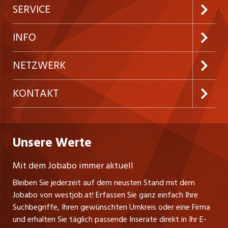
interprofessionellen Teams Reflexion und Dokumentation
Jobabo abonnieren
SERVICE
der Arbeit gemäss Qualitätsstandards Pflege der
Neue Stellen
interdisziplinären Zusammenarbeit sowie des Kontakts zu
Kundenlogin
INFO
Angehörigen und externen Fachpersonen
Festanstellungen
Inserieren
Preise und Leistungen
NETZWERK
Temporäre Jobs
Firmen
AGB
ostjob.ch
KONTAKT
Freelance Jobs
Personalvermittler
Datenschutzerklärung
nicejob.de
Russmedia Digital GmbH
Praktika
Bewerber-Cockpit
westjob.at
Impressum
Unsere Werte
jobzüri.ch
Gutenbergstrasse 1
Lehrstellen
Ratgeber
A-6858 Schwarzach
jobmittelland.ch
Mit dem Jobabo immer aktuell
Ferienjobs
Stefan Spötl
Bleiben Sie jederzeit auf dem neusten Stand mit dem
jobbern.ch
Tel. +43 664 39 47 47 7
Jobabo von westjob.at! Erfassen Sie ganz einfach Ihre
Führungspositionen
Leiter westjob.at
Suchbegriffe, Ihren gewünschten Umkreis oder eine Firma
jobbasel.ch
und erhalten Sie täglich passende Inserate direkt in Ihr E-
Andrea Graf
Management / Kader-Jobs