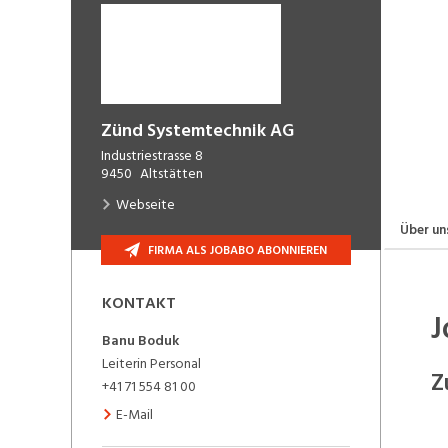
Zünd Systemtechnik AG
Industriestrasse 8
9450
Altstätten
Webseite
Über un
FIRMA ALS JOBABO ABONNIEREN
KONTAKT
J
Banu
Boduk
Leiterin Personal
Z
+41 71 554 81 00
E-Mail