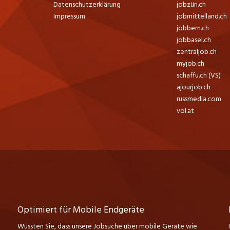
Datenschutzerklärung
jobzüri.ch
Impressum
jobmittelland.ch
jobbern.ch
jobbasel.ch
zentraljob.ch
myjob.ch
schaffu.ch (VS)
ajourjob.ch
russmedia.com
vol.at
Optimiert für Mobile Endgeräte
Wussten Sie, dass unsere Jobsuche über mobile Geräte wie