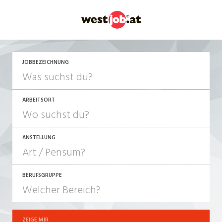
JETZT BEWERBEN
JOBBEZEICHNUNG
ARBEITSORT
ANSTELLUNG
BERUFSGRUPPE
JOB-TYP
10-100%
Festanstellung
ZEIGE MIR