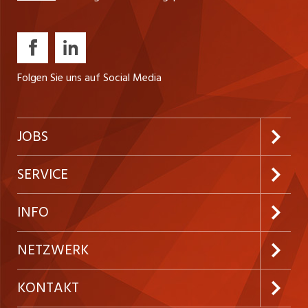
Folgen Sie uns auf Social Media
JOBS
Jobabo abonnieren
SERVICE
Neue Stellen
Kundenlogin
INFO
Festanstellungen
Inserieren
Preise und Leistungen
NETZWERK
Temporäre Jobs
Firmen
AGB
ostjob.ch
KONTAKT
Freelance Jobs
Personalvermittler