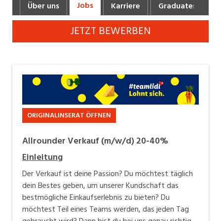
Jobs
Über uns
Karriere
Graduates
B
Industrie, Maschinenbau, Anlagenbau,
Produktion
JETZT BEWERBEN
Informatik, Telekommunikation
Kaufm. Berufe, Kundendienst, Verwaltung
Körperpflege, Wellness
Marketing, Kommunikation, Medien, Druck
ORIGINALINSERAT ÖFFNEN
Mechanik, Elektronik, Optik, Textil (Fertigung)
Allrounder Verkauf (m/w/d) 20-40%
Medizin, Gesundheitswesen, Pflege
Einleitung
Verkauf, Handel, Kundenberatung,
Aussendienst
Der Verkauf ist deine Passion? Du möchtest täglich
dein Bestes geben, um unserer Kundschaft das
Sicherheit, Rettung, Polizei, Zoll
bestmögliche Einkaufserlebnis zu bieten? Du
möchtest Teil eines Teams werden, das jeden Tag
gebraucht wird? Dann bist du bei uns genau richtig.