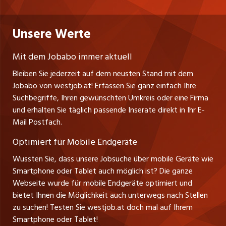
Datenschutzerklärung
nicejob.de
Russmedia Digital GmbH
Praktika
Bewerber-Cockpit
westjob.at
Impressum
Unsere Werte
jobzüri.ch
Gutenbergstrasse 1
Lehrstellen
Ratgeber
A-6858 Schwarzach
jobmittelland.ch
Mit dem Jobabo immer aktuell
Ferienjobs
Stefan Spötl
Bleiben Sie jederzeit auf dem neusten Stand mit dem
jobbern.ch
Tel. +43 664 39 47 47 7
Jobabo von westjob.at! Erfassen Sie ganz einfach Ihre
Führungspositionen
Leiter westjob.at
Suchbegriffe, Ihren gewünschten Umkreis oder eine Firma
jobbasel.ch
und erhalten Sie täglich passende Inserate direkt in Ihr E-
Andrea Graf
Management / Kader-Jobs
Mail Postfach.
Tel. +43 664 20 30 02 1
zentraljob.ch
Verkauf und Beratung
Optimiert für Mobile Endgeräte
myjob.ch
Wussten Sie, dass unsere Jobsuche über mobile Geräte wie
Smartphone oder Tablet auch möglich ist? Die ganze
schaffu.ch (VS)
Webseite wurde für mobile Endgeräte optimiert und
bietet Ihnen die Möglichkeit auch unterwegs nach Stellen
ajourjob.ch
zu suchen! Testen Sie westjob.at doch mal auf Ihrem
Smartphone oder Tablet!
russmedia.com