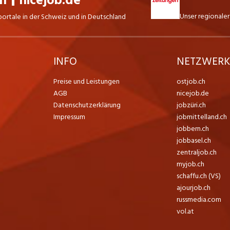
ch
nicejob.de
Unser regionaler
portale in der Schweiz und in Deutschland
INFO
NETZWER
Preise und Leistungen
ostjob.ch
AGB
nicejob.de
Datenschutzerklärung
jobzüri.ch
Impressum
jobmittelland.ch
jobbern.ch
jobbasel.ch
zentraljob.ch
myjob.ch
schaffu.ch (VS)
ajourjob.ch
russmedia.com
vol.at