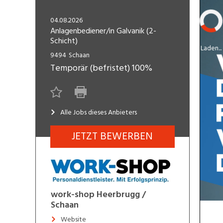
Freelance
Fi
Engineering, Technik, Architektur
04.08.2026
R
Lehrstelle
Anlagenbediener/in Galvanik (2-
Schicht)
Gastronomie, Hotellerie,
I
Laden...
Tourismus, Lebensmittel
R
9494
Schaan
Temporär (befristet)
100%
K
Informatik, Telekommunikation
V
Marketing, Kommunikation,
Me
Medien, Druck
(F
Alle Jobs dieses Anbieters
Verkauf, Handel, Kundenberatung,
JETZT BEWERBEN
Si
Aussendienst
work-shop Heerbrugg /
Schaan
Website