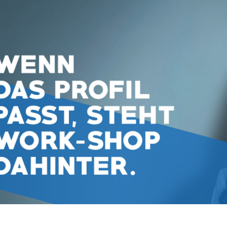
Praktikum
Manage
nanzen, Controlling, Treuhand,
Gartenbau, Landwirts
echt
Forstwirtschaft
Ferienjob
mmobilien, Facility Management,
Industrie, Maschinenb
einigung
Anlagenbau, Produkti
aufm. Berufe, Kundendienst,
Körperpflege, Wellne
erwaltung
chanik, Elektronik, Optik, Textil
Medizin, Gesundheit
ertigung)
Pflege
cherheit, Rettung, Polizei, Zoll