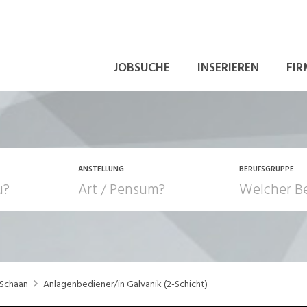
JOBSUCHE
INSERIEREN
FIR
ANSTELLUNG
BERUFSGRUPPE
Bildung, Kunst, Design
10-100%
Pensum
POSITION
au, Handwerk, Elektro
Berufe, Sport
Temporär (befristet)
Führung
Einkauf, Logistik, Tra
 Schaan
Anlagenbediener/in Galvanik (2-Schicht)
onsulting, Human Resources
Verkehr