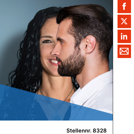
ment / Kader
chaft,
au,
on
ss
swesen,