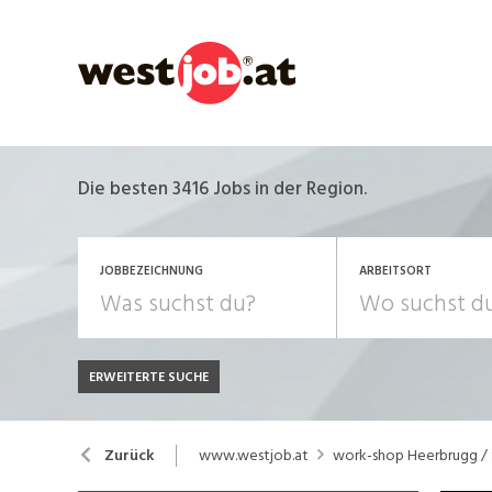
Die besten 3416 Jobs in der Region.
JOBBEZEICHNUNG
ARBEITSORT
ERWEITERTE SUCHE
JOB-TYP
Bank, Versicherung
B
Festanstellung
www.westjob.at
work-shop Heerbrugg /
Zurück
Chemie, Pharma, Biotechnologie
C