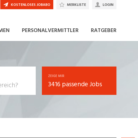
KOSTENLOSES JOBABO
MERKLISTE
LOGIN
JETZT BEWERBEN
MEN
PERSONALVERMITTLER
RATGEBER
ZEIGE MIR
3416 passende Jobs
, Soziale
sposition
nsport,