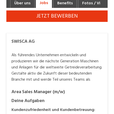
Jobs
Über uns
Benefits
Fotos / Videos
Industrie, Maschinenbau, Anlagenbau,
Produktion
JETZT BEWERBEN
Informatik, Telekommunikation
Kaufm. Berufe, Kundendienst, Verwaltung
SWISCA AG
Körperpflege, Wellness
Marketing, Kommunikation, Medien, Druck
Als führendes Unternehmen entwickeln und
produzieren wir die nächste Generation Maschinen
Mechanik, Elektronik, Optik, Textil (Fertigung)
und Anlagen für die weltweite Getreideverarbeitung.
Gestalte aktiv die Zukunft dieser bedeutenden
Medizin, Gesundheitswesen, Pflege
Branche mit und werde Teil unseres Teams als
Verkauf, Handel, Kundenberatung,
Aussendienst
Area Sales Manager (m/w)
Sicherheit, Rettung, Polizei, Zoll
Deine Aufgaben
Kundenzufriedenheit und Kundenbetreuung: