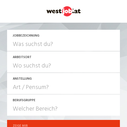
JETZT BEWERBEN
JOBBEZEICHNUNG
ARBEITSORT
ANSTELLUNG
BERUFSGRUPPE
JOB-TYP
10-100%
Festanstellung
ZEIGE MIR