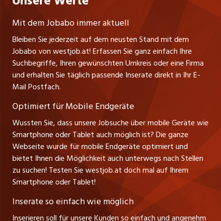
Unsere Werte
Gutenbergstrasse 1
Lehrstellen
Ratgeber
A-6858 Schwarzach
jobmittelland.ch
Mit dem Jobabo immer aktuell
Ferienjobs
Stefan Spötl
Bleiben Sie jederzeit auf dem neusten Stand mit dem
jobbern.ch
Tel. +43 664 39 47 47 7
Jobabo von westjob.at! Erfassen Sie ganz einfach Ihre
Führungspositionen
Leiter westjob.at
Suchbegriffe, Ihren gewünschten Umkreis oder eine Firma
jobbasel.ch
und erhalten Sie täglich passende Inserate direkt in Ihr E-
Andrea Graf
Management / Kader-Jobs
Mail Postfach.
Tel. +43 664 20 30 02 1
zentraljob.ch
Verkauf und Beratung
Optimiert für Mobile Endgeräte
myjob.ch
Wussten Sie, dass unsere Jobsuche über mobile Geräte wie
Smartphone oder Tablet auch möglich ist? Die ganze
schaffu.ch (VS)
Webseite wurde für mobile Endgeräte optimiert und
bietet Ihnen die Möglichkeit auch unterwegs nach Stellen
ajourjob.ch
zu suchen! Testen Sie westjob.at doch mal auf Ihrem
Smartphone oder Tablet!
russmedia.com
Inserate so einfach wie möglich
vol.at
Inserieren soll für unsere Kunden so einfach und angenehm