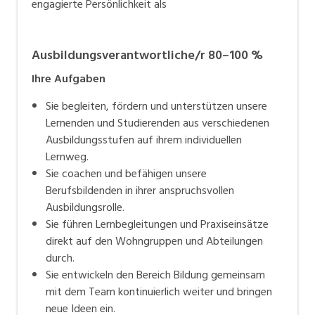
engagierte Persönlichkeit als
abwechslungsreiches Arbeitsumfeld mit vielfältigen
beruflichen Möglichkeiten – von Pflege und
Betreuung über schulische Bildung bis hin zu
Ausbildungsverantwortliche/r 80–100 %
administrativen und technischen Funktionen.
Ihre Aufgaben
Die Gemeinde Teufen steht für ein modernes
Sie begleiten, fördern und unterstützen unsere
Arbeitsumfeld mit gesellschaftlicher Relevanz und
Lernenden und Studierenden aus verschiedenen
ermöglicht ihren Mitarbeitenden, aktiv zur
Ausbildungsstufen auf ihrem individuellen
Lebensqualität der Bevölkerung beizutragen.
Lernweg.
Sie coachen und befähigen unsere
Berufsbildenden in ihrer anspruchsvollen
Ausbildungsrolle.
Sie führen Lernbegleitungen und Praxiseinsätze
direkt auf den Wohngruppen und Abteilungen
durch.
Sie entwickeln den Bereich Bildung gemeinsam
mit dem Team kontinuierlich weiter und bringen
neue Ideen ein.