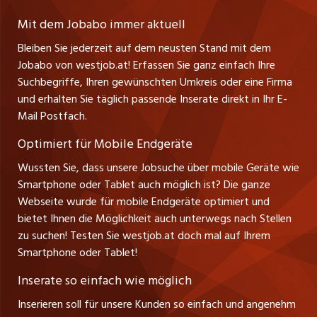
Lehrstellen
Ratgeber
A-6858 Schwarzach
jobmittelland.ch
Mit dem Jobabo immer aktuell
Ferienjobs
Stefan Spötl
Bleiben Sie jederzeit auf dem neusten Stand mit dem
jobbern.ch
Tel. +43 664 39 47 47 7
Jobabo von westjob.at! Erfassen Sie ganz einfach Ihre
Führungspositionen
Leiter westjob.at
Suchbegriffe, Ihren gewünschten Umkreis oder eine Firma
jobbasel.ch
und erhalten Sie täglich passende Inserate direkt in Ihr E-
Andrea Graf
Management / Kader-Jobs
Mail Postfach.
Tel. +43 664 20 30 02 1
zentraljob.ch
Verkauf und Beratung
Optimiert für Mobile Endgeräte
myjob.ch
Wussten Sie, dass unsere Jobsuche über mobile Geräte wie
Smartphone oder Tablet auch möglich ist? Die ganze
schaffu.ch (VS)
Webseite wurde für mobile Endgeräte optimiert und
bietet Ihnen die Möglichkeit auch unterwegs nach Stellen
ajourjob.ch
zu suchen! Testen Sie westjob.at doch mal auf Ihrem
Smartphone oder Tablet!
russmedia.com
Inserate so einfach wie möglich
vol.at
Inserieren soll für unsere Kunden so einfach und angenehm