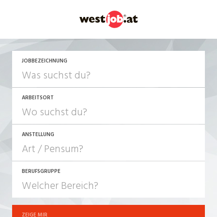
JETZT BEWERBEN
JOBBEZEICHNUNG
ARBEITSORT
ANSTELLUNG
BERUFSGRUPPE
JOB-TYP
10-100%
Festanstellung
ZEIGE MIR