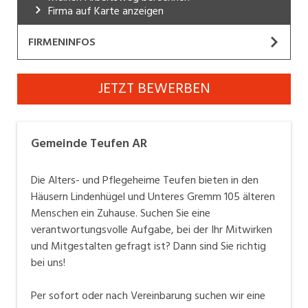
Firma auf Karte anzeigen
Industrie, Maschinenbau, Anlagenbau,
Produktion
FIRMENINFOS
Informatik, Telekommunikation
Gemeinde Teufen AR
JETZT BEWERBEN
Kaufm. Berufe, Kundendienst, Verwaltung
Website
Körperpflege, Wellness
Die Gemeinde Teufen ist eine vielseitige und
Gemeinde Teufen AR
Marketing, Kommunikation, Medien, Druck
attraktive Arbeitgeberin im Kanton Appenzell
Mechanik, Elektronik, Optik, Textil (Fertigung)
Ausserrhoden. Rund 400 Mitarbeitende engagieren
Die Alters- und Pflegeheime Teufen bieten in den
sich in unterschiedlichen Bereichen wie Alters- und
Häusern Lindenhügel und Unteres Gremm 105 älteren
Medizin, Gesundheitswesen, Pflege
Pflegeheime, Bildung sowie in der allgemeinen
Menschen ein Zuhause. Suchen Sie eine
Verwaltung. Ergänzt wird das breite Tätigkeitsfeld
Verkauf, Handel, Kundenberatung,
verantwortungsvolle Aufgabe, bei der Ihr Mitwirken
Aussendienst
durch externe Organisationen wie Spitex und
und Mitgestalten gefragt ist? Dann sind Sie richtig
Feuerwehr.
bei uns!
Sicherheit, Rettung, Polizei, Zoll
Per sofort oder nach Vereinbarung suchen wir eine
Als öffentliche Arbeitgeberin bietet die Gemeinde ein