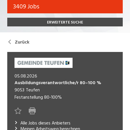
Bank, Versicherung
3409 Jobs
Temporär (befristet)
Bau, Handwerk, Elektro
ERWEITERTE SUCHE
Bildung, Kunst, Design, Soziale Berufe, Sport
Freelance
Chemie, Pharma, Biotechnologie
Praktikum
Zurück
Consulting, Human Resources
Lehrstelle
Einkauf, Logistik, Transport, Verkehr
Ferienjob
Engineering, Technik, Architektur
05.08.2026
Ausbildungsverantwortliche/r 80–100 %
POSITION
Finanzen, Controlling, Treuhand, Recht
9053
Teufen
Gartenbau, Landwirtschaft, Forstwirtschaft
Festanstellung
80-100%
Führungsposition
Gastronomie, Hotellerie, Tourismus,
Management / Kader
Lebensmittel
Alle Jobs dieses Anbieters
Immobilien, Facility Management, Reinigung
Meinen Arbeitsweg berechnen