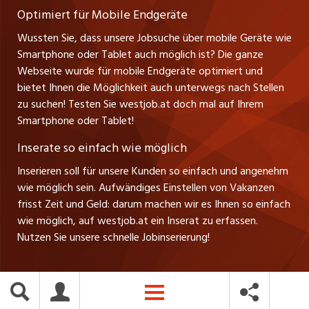
Verkauf und Beratung
Optimiert für Mobile Endgeräte
myjob.ch
Wussten Sie, dass unsere Jobsuche über mobile Geräte wie
Smartphone oder Tablet auch möglich ist? Die ganze
schaffu.ch (VS)
Webseite wurde für mobile Endgeräte optimiert und
bietet Ihnen die Möglichkeit auch unterwegs nach Stellen
ajourjob.ch
zu suchen! Testen Sie westjob.at doch mal auf Ihrem
Smartphone oder Tablet!
russmedia.com
Inserate so einfach wie möglich
vol.at
Inserieren soll für unsere Kunden so einfach und angenehm
wie möglich sein. Aufwändiges Einstellen von Vakanzen
frisst Zeit und Geld: darum machen wir es Ihnen so einfach
wie möglich, auf westjob.at ein Inserat zu erfassen.
Nutzen Sie unsere schnelle Jobinserierung!