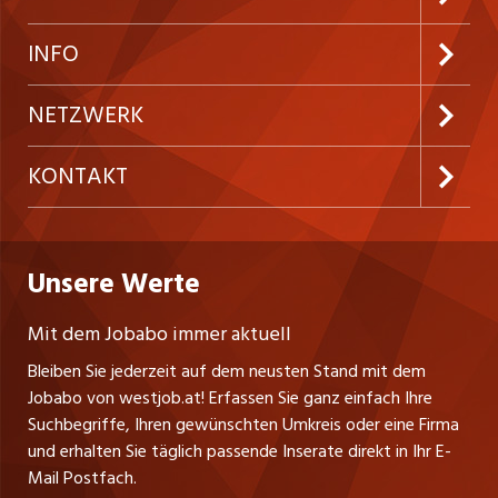
Neue Stellen
Kundenlogin
INFO
Festanstellungen
Inserieren
Preise und Leistungen
NETZWERK
Temporäre Jobs
Firmen
AGB
ostjob.ch
KONTAKT
Freelance Jobs
Personalvermittler
Datenschutzerklärung
nicejob.de
Russmedia Digital GmbH
Praktika
Bewerber-Cockpit
westjob.at
Impressum
Unsere Werte
jobzüri.ch
Gutenbergstrasse 1
Lehrstellen
Ratgeber
A-6858 Schwarzach
jobmittelland.ch
Mit dem Jobabo immer aktuell
Ferienjobs
Stefan Spötl
Bleiben Sie jederzeit auf dem neusten Stand mit dem
jobbern.ch
Tel. +43 664 39 47 47 7
Jobabo von westjob.at! Erfassen Sie ganz einfach Ihre
Führungspositionen
Leiter westjob.at
Suchbegriffe, Ihren gewünschten Umkreis oder eine Firma
jobbasel.ch
und erhalten Sie täglich passende Inserate direkt in Ihr E-
Andrea Graf
Management / Kader-Jobs
Mail Postfach.
Tel. +43 664 20 30 02 1
zentraljob.ch