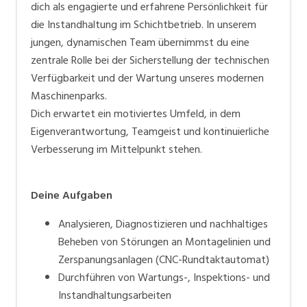
dich als engagierte und erfahrene Persönlichkeit für
Elektro-, Elektronik- und Luftfahrtindustrie sowie die
die Instandhaltung im Schichtbetrieb. In unserem
Medizinaltechnik. Neben der Entwicklung, Fertigung
jungen, dynamischen Team übernimmst du eine
und dem Vertrieb von Produkten schafft SFS auch
zentrale Rolle bei der Sicherstellung der technischen
Mehrwert für den Kunden mit Handels- und
Verfügbarkeit und der Wartung unseres modernen
Logistikaktivitäten. ​SFS ist in Europa, Nordamerika und
Maschinenparks.
Asien mit über 135 Standorten in über 30 Ländern
Dich erwartet ein motiviertes Umfeld, in dem
vertreten und beschäftigt weltweit fast 14’000
Eigenverantwortung, Teamgeist und kontinuierliche
Mitarbeitende.
Verbesserung im Mittelpunkt stehen.
Deine Aufgaben
Analysieren, Diagnostizieren und nachhaltiges
Beheben von Störungen an Montagelinien und
Zerspanungsanlagen (CNC-Rundtaktautomat)
Durchführen von Wartungs-, Inspektions- und
Instandhaltungsarbeiten