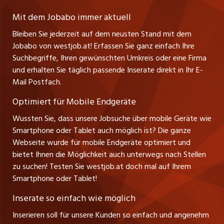
Lehrstellen
Ratgeber
A-6858 Schwarzach
jobmittelland.ch
Mit dem Jobabo immer aktuell
Ferienjobs
Stefan Spötl
Bleiben Sie jederzeit auf dem neusten Stand mit dem
jobbern.ch
Tel. +43 664 39 47 47 7
Jobabo von westjob.at! Erfassen Sie ganz einfach Ihre
Führungspositionen
Leiter westjob.at
Suchbegriffe, Ihren gewünschten Umkreis oder eine Firma
jobbasel.ch
und erhalten Sie täglich passende Inserate direkt in Ihr E-
Andrea Graf
Management / Kader-Jobs
Mail Postfach.
Tel. +43 664 20 30 02 1
zentraljob.ch
Verkauf und Beratung
Optimiert für Mobile Endgeräte
myjob.ch
Wussten Sie, dass unsere Jobsuche über mobile Geräte wie
Smartphone oder Tablet auch möglich ist? Die ganze
schaffu.ch (VS)
Webseite wurde für mobile Endgeräte optimiert und
bietet Ihnen die Möglichkeit auch unterwegs nach Stellen
ajourjob.ch
zu suchen! Testen Sie westjob.at doch mal auf Ihrem
Smartphone oder Tablet!
russmedia.com
Inserate so einfach wie möglich
vol.at
Inserieren soll für unsere Kunden so einfach und angenehm