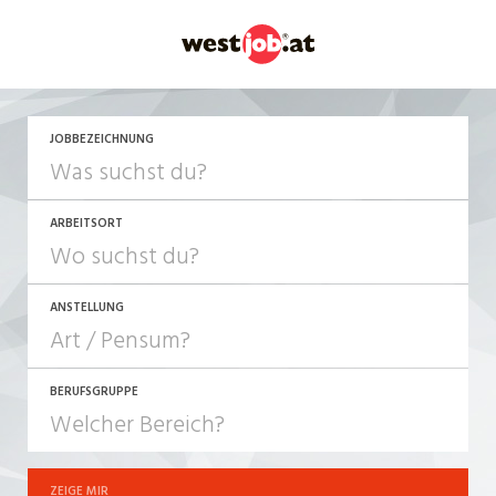
JETZT BEWERBEN
JOBBEZEICHNUNG
ARBEITSORT
ANSTELLUNG
BERUFSGRUPPE
JOB-TYP
10-100%
Festanstellung
ZEIGE MIR