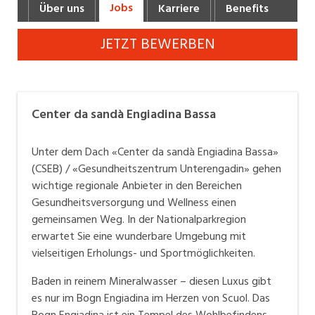
Jobs
Über uns
Karriere
Benefits
Fot
Industrie, Maschinenbau, Anlagenbau,
Produktion
JETZT BEWERBEN
Informatik, Telekommunikation
Kaufm. Berufe, Kundendienst, Verwaltung
Center da sandà Engiadina Bassa
Körperpflege, Wellness
Marketing, Kommunikation, Medien, Druck
Unter dem Dach «Center da sandà Engiadina Bassa»
(CSEB) / «Gesundheitszentrum Unterengadin» gehen
Mechanik, Elektronik, Optik, Textil (Fertigung)
wichtige regionale Anbieter in den Bereichen
Gesundheitsversorgung und Wellness einen
Medizin, Gesundheitswesen, Pflege
gemeinsamen Weg. In der Nationalparkregion
Verkauf, Handel, Kundenberatung,
erwartet Sie eine wunderbare Umgebung mit
Aussendienst
vielseitigen Erholungs- und Sportmöglichkeiten.
Sicherheit, Rettung, Polizei, Zoll
Baden in reinem Mineralwasser – diesen Luxus gibt
es nur im Bogn Engiadina im Herzen von Scuol. Das
Bogn Engiadina ist ein Tempel des Wohlbefindens,