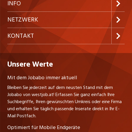
Kundenlogin
INFO
Festanstellungen
Inserieren
Preise und Leistungen
NETZWERK
Temporäre Jobs
Firmen
AGB
ostjob.ch
KONTAKT
Freelance Jobs
Personalvermittler
Datenschutzerklärung
nicejob.de
Russmedia Digital GmbH
Praktika
Bewerber-Cockpit
westjob.at
Impressum
Unsere Werte
jobzüri.ch
Gutenbergstrasse 1
Lehrstellen
Ratgeber
A-6858 Schwarzach
jobmittelland.ch
Mit dem Jobabo immer aktuell
Ferienjobs
Stefan Spötl
Bleiben Sie jederzeit auf dem neusten Stand mit dem
jobbern.ch
Tel. +43 664 39 47 47 7
Jobabo von westjob.at! Erfassen Sie ganz einfach Ihre
Führungspositionen
Leiter westjob.at
Suchbegriffe, Ihren gewünschten Umkreis oder eine Firma
jobbasel.ch
und erhalten Sie täglich passende Inserate direkt in Ihr E-
Andrea Graf
Management / Kader-Jobs
Mail Postfach.
Tel. +43 664 20 30 02 1
zentraljob.ch
Verkauf und Beratung
Optimiert für Mobile Endgeräte
myjob.ch