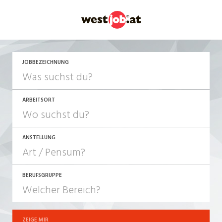
JETZT BEWERBEN
JOBBEZEICHNUNG
ARBEITSORT
ANSTELLUNG
BERUFSGRUPPE
JOB-TYP
10-100%
Festanstellung
ZEIGE MIR