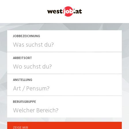
JETZT BEWERBEN
JOBBEZEICHNUNG
ARBEITSORT
ANSTELLUNG
BERUFSGRUPPE
JOB-TYP
10-100%
Festanstellung
ZEIGE MIR