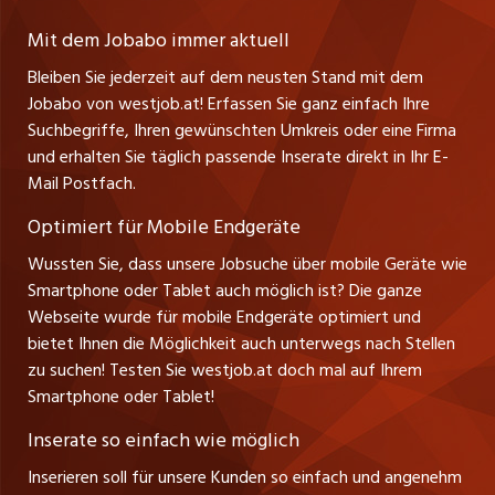
Lehrstellen
Ratgeber
A-6858 Schwarzach
jobmittelland.ch
Mit dem Jobabo immer aktuell
Ferienjobs
Stefan Spötl
Bleiben Sie jederzeit auf dem neusten Stand mit dem
jobbern.ch
Tel. +43 664 39 47 47 7
Jobabo von westjob.at! Erfassen Sie ganz einfach Ihre
Führungspositionen
Leiter westjob.at
Suchbegriffe, Ihren gewünschten Umkreis oder eine Firma
jobbasel.ch
und erhalten Sie täglich passende Inserate direkt in Ihr E-
Andrea Graf
Management / Kader-Jobs
Mail Postfach.
Tel. +43 664 20 30 02 1
zentraljob.ch
Verkauf und Beratung
Optimiert für Mobile Endgeräte
myjob.ch
Wussten Sie, dass unsere Jobsuche über mobile Geräte wie
Smartphone oder Tablet auch möglich ist? Die ganze
schaffu.ch (VS)
Webseite wurde für mobile Endgeräte optimiert und
bietet Ihnen die Möglichkeit auch unterwegs nach Stellen
ajourjob.ch
zu suchen! Testen Sie westjob.at doch mal auf Ihrem
Smartphone oder Tablet!
russmedia.com
Inserate so einfach wie möglich
vol.at
Inserieren soll für unsere Kunden so einfach und angenehm