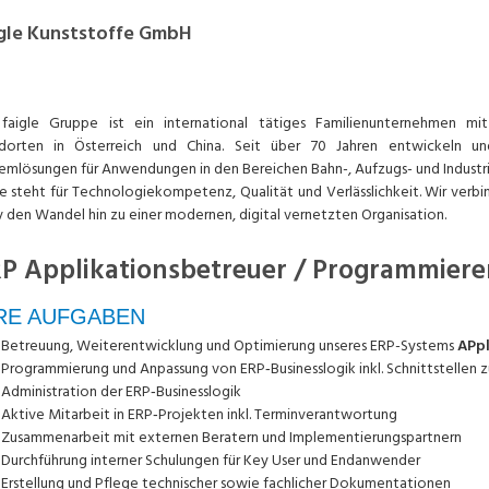
Praktikum
Manage
nanzen, Controlling, Treuhand,
Gartenbau, Landwirts
gle Kunststoffe GmbH
echt
Forstwirtschaft
Ferienjob
mmobilien, Facility Management,
Industrie, Maschinenb
einigung
Anlagenbau, Produkti
faigle Gruppe ist ein international tätiges Familienunternehmen mit
ndorten in Österreich und China. Seit über 70 Jahren entwickeln u
aufm. Berufe, Kundendienst,
Körperpflege, Wellne
emlösungen für Anwendungen in den Bereichen Bahn-, Aufzugs- und Indust
erwaltung
le steht für Technologiekompetenz, Qualität und Verlässlichkeit. Wir verb
v den Wandel hin zu einer modernen, digital vernetzten Organisation.
chanik, Elektronik, Optik, Textil
Medizin, Gesundheit
ertigung)
Pflege
P Applikationsbetreuer / Programmiere
cherheit, Rettung, Polizei, Zoll
RE AUFGABEN
Betreuung, Weiterentwicklung und Optimierung unseres ERP-Systems
APp
Programmierung und Anpassung von ERP‑Businesslogik inkl. Schnittstellen z
Administration der ERP‑Businesslogik
Aktive Mitarbeit in ERP‑Projekten inkl. Terminverantwortung
Zusammenarbeit mit externen Beratern und Implementierungspartnern
Durchführung interner Schulungen für Key User und Endanwender
Erstellung und Pflege technischer sowie fachlicher Dokumentationen