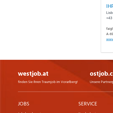
IH
Lisb
+43
faig
A-69
www
westjob.at
ostjob.
finden Sie Ihren Traumjob im Vorarlberg!
Unsere Partner
JOBS
SERVICE