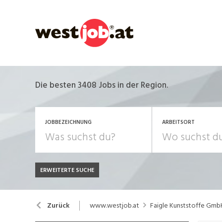
Die besten 3408 Jobs in der Region.
JOBBEZEICHNUNG
ARBEITSORT
ERWEITERTE SUCHE
JOB-TYP
Bank, Versicherung
B
Festanstellung
www.westjob.at
Faigle Kunststoffe Gmb
Zurück
Chemie, Pharma, Biotechnologie
C