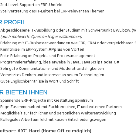
2nd‑Level‑Support im ERP‑Umfeld
Stellvertretung des IT‑Leiters bei ERP‑relevanten Themen
R PROFIL
Abgeschlossene IT‑Ausbildung oder Studium mit Schwerpunkt BWL bzw. (Wi
(auch motivierte Quereinsteiger willkommen)
Erfahrung mit IT‑Businessanwendungen wie ERP, CRM oder vergleichbaren
Kenntnisse im ERP‑System
APplus
von Vorteil
Erste Erfahrung im Projekt‑ und Prozessmanagement
Programmiererfahrung, idealerweise in
Java, JavaScript oder C#
Sehr gute Kommunikations‑ und Moderationsfähigkeiten
Vernetztes Denken und Interesse an neuen Technologien
Gute Englischkenntnisse in Wort und Schrift
R BIETEN IHNEN
Spannende ERP‑Projekte mit Gestaltungsspielraum
Enge Zusammenarbeit mit Fachbereichen, IT und externen Partnern
Möglichkeit zur fachlichen und persönlichen Weiterentwicklung
Kollegiales Arbeitsumfeld mit kurzen Entscheidungswegen
eitsort
:
6971
Hard
(
Home Office möglich
)