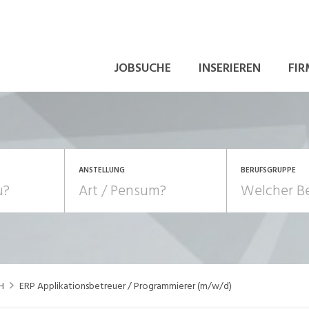
JOBSUCHE
INSERIEREN
FIR
ANSTELLUNG
BERUFSGRUPPE
Bildung, Kunst, Design
10-100%
Pensum
POSITION
au, Handwerk, Elektro
Berufe, Sport
Temporär (befristet)
Führung
Einkauf, Logistik, Tra
H
ERP Applikationsbetreuer / Programmierer (m/w/d)
onsulting, Human Resources
Verkehr