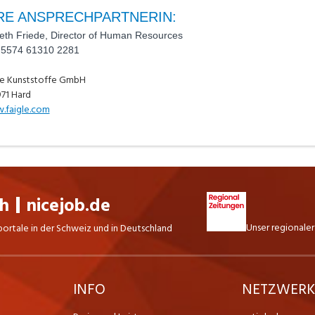
RE ANSPRECHPARTNERIN:
eth Friede, Director of Human Resources
 5574 61310 2281
le Kunststoffe GmbH
71 Hard
.faigle.com
ch
nicejob.de
Unser regionaler
portale in der Schweiz und in Deutschland
INFO
NETZWER