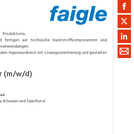
ment / Kader
chaft,
au,
on
 Produktions­
nd fertigen wir technische Kunststoffkomponenten und
ss
rieanwendungen.
inden Ingenieurskunst mit Lösungsorientierung und gestalten
swesen,
r (m/w/d)
lus
u Atlassian und Salesforce