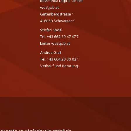
Russmedia Digital GmbH
westjob.at
Gutenbergstrasse 1
A-6858 Schwarzach
Stefan Spötl
Tel. +43 664 39 47 47 7
Leiter westjob.at
Andrea Graf
Tel. +43 664 20 30 02 1
Verkauf und Beratung