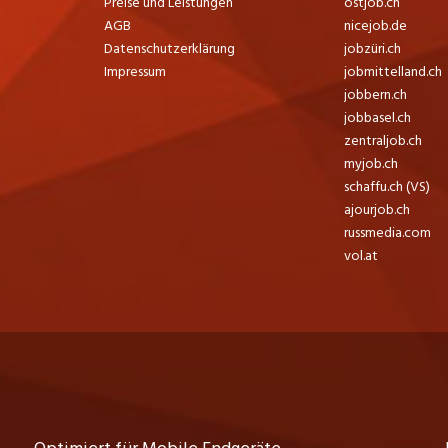
Preise und Leistungen
ostjob.ch
AGB
nicejob.de
Datenschutzerklärung
jobzüri.ch
Impressum
jobmittelland.ch
jobbern.ch
jobbasel.ch
zentraljob.ch
myjob.ch
schaffu.ch (VS)
ajourjob.ch
russmedia.com
vol.at