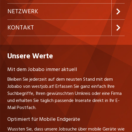
Festanstellungen
Inserieren
Preise und Leistungen
NETZWERK
Temporäre Jobs
Firmen
AGB
ostjob.ch
KONTAKT
Freelance Jobs
Personalvermittler
Datenschutzerklärung
nicejob.de
Russmedia Digital GmbH
Praktika
Bewerber-Cockpit
westjob.at
Impressum
Unsere Werte
jobzüri.ch
Gutenbergstrasse 1
Lehrstellen
Ratgeber
A-6858 Schwarzach
jobmittelland.ch
Mit dem Jobabo immer aktuell
Ferienjobs
Stefan Spötl
Bleiben Sie jederzeit auf dem neusten Stand mit dem
jobbern.ch
Tel. +43 664 39 47 47 7
Jobabo von westjob.at! Erfassen Sie ganz einfach Ihre
Führungspositionen
Leiter westjob.at
Suchbegriffe, Ihren gewünschten Umkreis oder eine Firma
jobbasel.ch
und erhalten Sie täglich passende Inserate direkt in Ihr E-
Andrea Graf
Management / Kader-Jobs
Mail Postfach.
Tel. +43 664 20 30 02 1
zentraljob.ch
Verkauf und Beratung
Optimiert für Mobile Endgeräte
myjob.ch
Wussten Sie, dass unsere Jobsuche über mobile Geräte wie