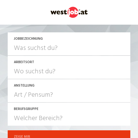
JETZT BEWERBEN
JOBBEZEICHNUNG
ARBEITSORT
ANSTELLUNG
BERUFSGRUPPE
JOB-TYP
10-100%
Festanstellung
ZEIGE MIR