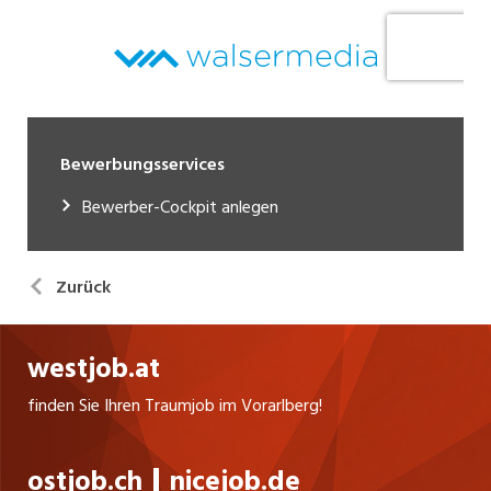
Bewerbungsservices
Bewerber-Cockpit anlegen
Zurück
westjob.at
finden Sie Ihren Traumjob im Vorarlberg!
ostjob.ch
nicejob.de