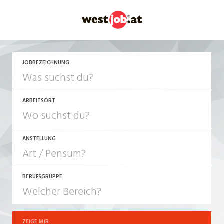
JETZT BEWERBEN
JOBBEZEICHNUNG
ARBEITSORT
ANSTELLUNG
BERUFSGRUPPE
JOB-TYP
10-100%
Festanstellung
ZEIGE MIR