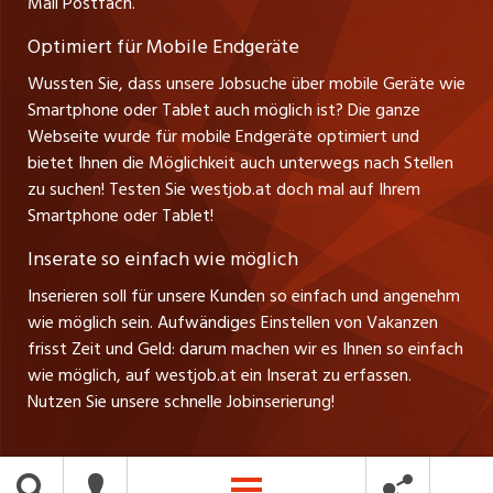
Mail Postfach.
Tel. +43 664 20 30 02 1
zentraljob.ch
Verkauf und Beratung
Optimiert für Mobile Endgeräte
myjob.ch
Wussten Sie, dass unsere Jobsuche über mobile Geräte wie
Smartphone oder Tablet auch möglich ist? Die ganze
schaffu.ch (VS)
Webseite wurde für mobile Endgeräte optimiert und
bietet Ihnen die Möglichkeit auch unterwegs nach Stellen
ajourjob.ch
zu suchen! Testen Sie westjob.at doch mal auf Ihrem
Smartphone oder Tablet!
russmedia.com
Inserate so einfach wie möglich
vol.at
Inserieren soll für unsere Kunden so einfach und angenehm
wie möglich sein. Aufwändiges Einstellen von Vakanzen
frisst Zeit und Geld: darum machen wir es Ihnen so einfach
wie möglich, auf westjob.at ein Inserat zu erfassen.
Nutzen Sie unsere schnelle Jobinserierung!