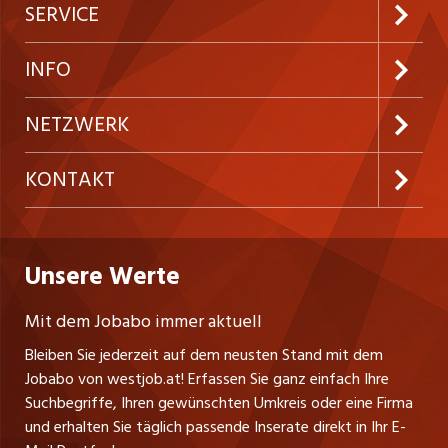
Jobabo abonnieren
SERVICE
Neue Stellen
Kundenlogin
INFO
Festanstellungen
Inserieren
Preise und Leistungen
NETZWERK
Temporäre Jobs
Firmen
AGB
ostjob.ch
KONTAKT
Freelance Jobs
Personalvermittler
Datenschutzerklärung
nicejob.de
Russmedia Digital GmbH
Praktika
Bewerber-Cockpit
westjob.at
Impressum
Unsere Werte
jobzüri.ch
Gutenbergstrasse 1
Lehrstellen
Ratgeber
A-6858 Schwarzach
jobmittelland.ch
Mit dem Jobabo immer aktuell
Ferienjobs
Stefan Spötl
Bleiben Sie jederzeit auf dem neusten Stand mit dem
jobbern.ch
Tel. +43 664 39 47 47 7
Jobabo von westjob.at! Erfassen Sie ganz einfach Ihre
Führungspositionen
Leiter westjob.at
Suchbegriffe, Ihren gewünschten Umkreis oder eine Firma
jobbasel.ch
und erhalten Sie täglich passende Inserate direkt in Ihr E-
Andrea Graf
Management / Kader-Jobs