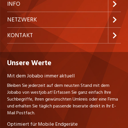
Neue Stellen
Kundenlogin
INFO
Festanstellungen
Inserieren
Preise und Leistungen
NETZWERK
Temporäre Jobs
Firmen
AGB
ostjob.ch
KONTAKT
Freelance Jobs
Personalvermittler
Datenschutzerklärung
nicejob.de
Russmedia Digital GmbH
Praktika
Bewerber-Cockpit
westjob.at
Impressum
Unsere Werte
jobzüri.ch
Gutenbergstrasse 1
Lehrstellen
Ratgeber
A-6858 Schwarzach
jobmittelland.ch
Mit dem Jobabo immer aktuell
Ferienjobs
Stefan Spötl
Bleiben Sie jederzeit auf dem neusten Stand mit dem
jobbern.ch
Tel. +43 664 39 47 47 7
Jobabo von westjob.at! Erfassen Sie ganz einfach Ihre
Führungspositionen
Leiter westjob.at
Suchbegriffe, Ihren gewünschten Umkreis oder eine Firma
jobbasel.ch
und erhalten Sie täglich passende Inserate direkt in Ihr E-
Andrea Graf
Management / Kader-Jobs
Mail Postfach.
Tel. +43 664 20 30 02 1
zentraljob.ch
Verkauf und Beratung
Optimiert für Mobile Endgeräte