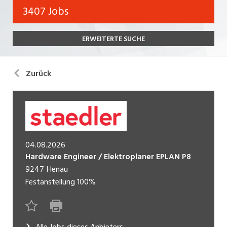
Bank, Versicherung
3407 Jobs
Temporär (befristet)
Bau, Handwerk, Elektro
ERWEITERTE SUCHE
Bildung, Kunst, Design, Soziale Berufe, Sport
Freelance
Chemie, Pharma, Biotechnologie
Praktikum
Zurück
Consulting, Human Resources
Lehrstelle
Einkauf, Logistik, Transport, Verkehr
Ferienjob
Engineering, Technik, Architektur
04.08.2026
POSITION
Finanzen, Controlling, Treuhand, Recht
Hardware Engineer / Elektroplaner EPLAN P8
Gartenbau, Landwirtschaft, Forstwirtschaft
9247
Henau
Führungsposition
Festanstellung
100%
Gastronomie, Hotellerie, Tourismus,
Management / Kader
Lebensmittel
Immobilien, Facility Management, Reinigung
Alle Jobs dieses Anbieters