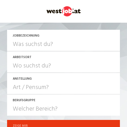
JETZT BEWERBEN
JOBBEZEICHNUNG
ARBEITSORT
ANSTELLUNG
BERUFSGRUPPE
JOB-TYP
10-100%
Festanstellung
ZEIGE MIR