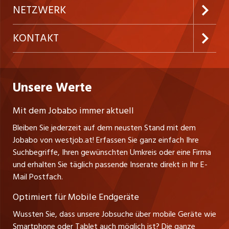
Inserieren
gesundheitsfördernde Kurse und diverse Beratungs-
Preise und Leistungen
NETZWERK
und Coachingangebote zur Verfügung. Wir
Temporäre Jobs
Firmen
unterstützen Sie dabei, sowohl Ihre fachlichen als
AGB
ostjob.ch
KONTAKT
auch Ihre persönlichen Kompetenzen stetig
Freelance Jobs
Personalvermittler
Datenschutzerklärung
weiterzuentwickeln.
nicejob.de
Russmedia Digital GmbH
Praktika
Bewerber-Cockpit
westjob.at
Impressum
Unsere Werte
jobzüri.ch
Gutenbergstrasse 1
Lehrstellen
Ratgeber
A-6858 Schwarzach
jobmittelland.ch
Mit dem Jobabo immer aktuell
Ferienjobs
Stefan Spötl
Bleiben Sie jederzeit auf dem neusten Stand mit dem
jobbern.ch
Tel. +43 664 39 47 47 7
Jobabo von westjob.at! Erfassen Sie ganz einfach Ihre
Führungspositionen
Leiter westjob.at
Suchbegriffe, Ihren gewünschten Umkreis oder eine Firma
jobbasel.ch
und erhalten Sie täglich passende Inserate direkt in Ihr E-
Andrea Graf
Management / Kader-Jobs
Mail Postfach.
Tel. +43 664 20 30 02 1
zentraljob.ch
Verkauf und Beratung
Optimiert für Mobile Endgeräte
myjob.ch
Wussten Sie, dass unsere Jobsuche über mobile Geräte wie
Smartphone oder Tablet auch möglich ist? Die ganze
schaffu.ch (VS)