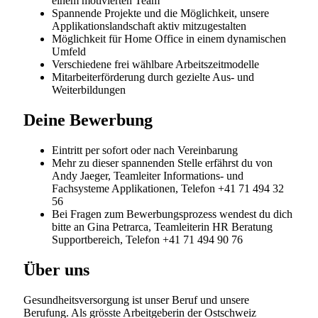
Starten Sie Ihre berufliche Zukunft bei der grössten
Gesundheitsversorgerin der Schweiz. Ob Sie am
Anfang Ihrer Laufbahn stehen oder nach neuen
Entwicklungsmöglichkeiten suchen – bei HOCH Health
Ostschweiz erwarten Sie spannende
Herausforderungen, umfassende Aus- und
Weiterbildungsangebote und ein engagiertes Team,
das Sie auf Ihrem Weg unterstützt.
HOCH Health Ostschweiz fördert und unterstützt die
Aus-, Fort- und Weiterbildung von Mitarbeitenden.
Jährlich nutzen über 700 Personen – von der
Grundbildung über die Höhere Fachschule bis hin zur
Fachhochschule inklusive Nachdiplomstudiengänge –
das Angebot. In internen und externen Fort- und
Weiterbildungsangeboten werden sowohl die
fachliche Bildung als auch methodische Kompetenzen