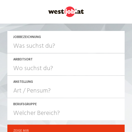
JETZT BEWERBEN
JOBBEZEICHNUNG
ARBEITSORT
ANSTELLUNG
BERUFSGRUPPE
JOB-TYP
10-100%
Festanstellung
ZEIGE MIR