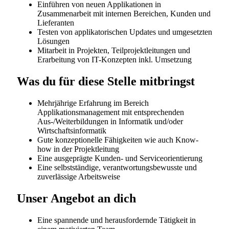
und initiative Persönlichkeit sind, finden Sie bei HOCH
Health Ostschweiz die idealen Voraussetzungen Ihre
berufliche Zukunft zu gestalten. Informieren Sie sich
über die Möglichkeiten unter
www.h-och.ch/karriere
HOCH Health Ostschweiz hat regional an
verschiedenen Standorten vertreten und ist damit
oftmals ein Arbeitsort in der Nähe des Wohnortes.
Kantonsspital St.Gallen
Spital Altstätten
Spital Grabs
Spital Linth
Spital Wil
Ambi Flawil
Ambi Rorschach
Ambulatorium Rorschach