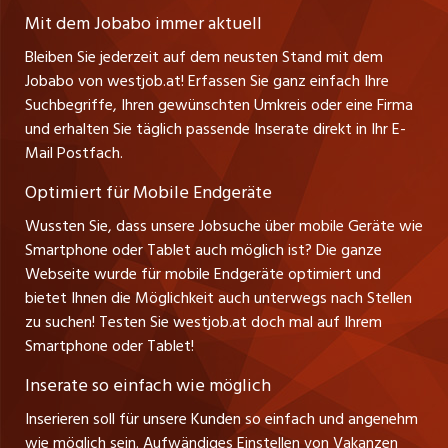
Ratgeber
A-6858 Schwarzach
jobmittelland.ch
Mit dem Jobabo immer aktuell
Ferienjobs
Stefan Spötl
Bleiben Sie jederzeit auf dem neusten Stand mit dem
jobbern.ch
Tel. +43 664 39 47 47 7
Jobabo von westjob.at! Erfassen Sie ganz einfach Ihre
Führungspositionen
Leiter westjob.at
Suchbegriffe, Ihren gewünschten Umkreis oder eine Firma
jobbasel.ch
und erhalten Sie täglich passende Inserate direkt in Ihr E-
Andrea Graf
Management / Kader-Jobs
Mail Postfach.
Tel. +43 664 20 30 02 1
zentraljob.ch
Verkauf und Beratung
Optimiert für Mobile Endgeräte
myjob.ch
Wussten Sie, dass unsere Jobsuche über mobile Geräte wie
Smartphone oder Tablet auch möglich ist? Die ganze
schaffu.ch (VS)
Webseite wurde für mobile Endgeräte optimiert und
bietet Ihnen die Möglichkeit auch unterwegs nach Stellen
ajourjob.ch
zu suchen! Testen Sie westjob.at doch mal auf Ihrem
Smartphone oder Tablet!
russmedia.com
Inserate so einfach wie möglich
vol.at
Inserieren soll für unsere Kunden so einfach und angenehm
wie möglich sein. Aufwändiges Einstellen von Vakanzen