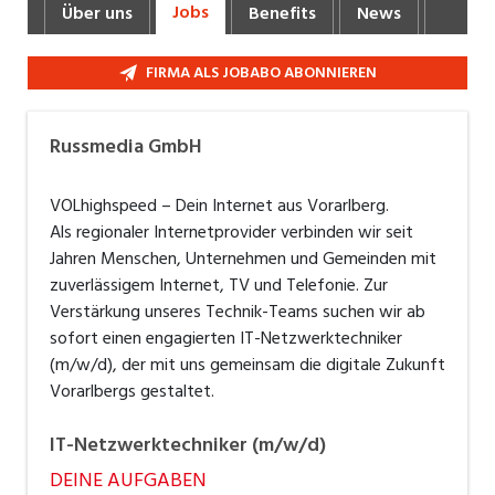
Jobs
Über uns
Benefits
News
Fotos 
Industrie, Maschinenbau, Anlagenbau,
Produktion
FIRMA ALS JOBABO ABONNIEREN
Informatik, Telekommunikation
Kaufm. Berufe, Kundendienst, Verwaltung
Russmedia GmbH
Körperpflege, Wellness
VOLhighspeed – Dein Internet aus Vorarlberg.
Marketing, Kommunikation, Medien, Druck
Als regionaler Internetprovider verbinden wir seit
Jahren Menschen, Unternehmen und Gemeinden mit
Mechanik, Elektronik, Optik, Textil (Fertigung)
zuverlässigem Internet, TV und Telefonie. Zur
Verstärkung unseres Technik-Teams suchen wir ab
Medizin, Gesundheitswesen, Pflege
sofort einen engagierten
IT-Netzwerktechniker
(m/w/d)
, der mit uns gemeinsam die digitale Zukunft
Verkauf, Handel, Kundenberatung,
Aussendienst
Vorarlbergs gestaltet.
Sicherheit, Rettung, Polizei, Zoll
IT-Netzwerktechniker (m/w/d)
DEINE AUFGABEN