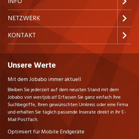
INFO
Festanstellungen
Inserieren
Preise und Leistungen
NETZWERK
Temporäre Jobs
Firmen
AGB
ostjob.ch
KONTAKT
Freelance Jobs
Personalvermittler
Datenschutzerklärung
nicejob.de
Russmedia Digital GmbH
Praktika
Bewerber-Cockpit
westjob.at
Impressum
Unsere Werte
jobzüri.ch
Gutenbergstrasse 1
Lehrstellen
Ratgeber
A-6858 Schwarzach
jobmittelland.ch
Mit dem Jobabo immer aktuell
Ferienjobs
Stefan Spötl
Bleiben Sie jederzeit auf dem neusten Stand mit dem
jobbern.ch
Tel. +43 664 39 47 47 7
Jobabo von westjob.at! Erfassen Sie ganz einfach Ihre
Führungspositionen
Leiter westjob.at
Suchbegriffe, Ihren gewünschten Umkreis oder eine Firma
jobbasel.ch
und erhalten Sie täglich passende Inserate direkt in Ihr E-
Andrea Graf
Management / Kader-Jobs
Mail Postfach.
Tel. +43 664 20 30 02 1
zentraljob.ch
Verkauf und Beratung
Optimiert für Mobile Endgeräte
myjob.ch