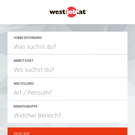
JETZT BEWERBEN
JOBBEZEICHNUNG
ARBEITSORT
ANSTELLUNG
BERUFSGRUPPE
JOB-TYP
10-100%
Festanstellung
ZEIGE MIR