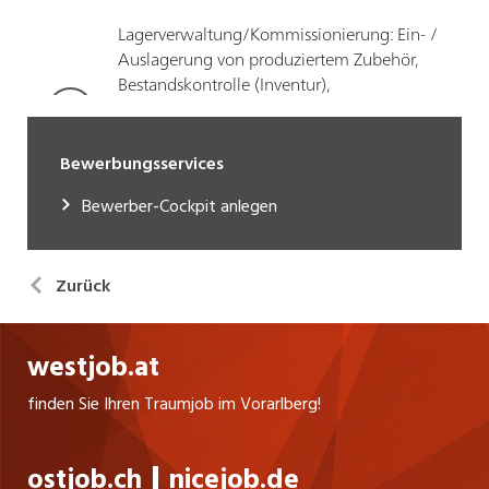
Bewerbungsservices
Bewerber-Cockpit anlegen
Zurück
westjob.at
finden Sie Ihren Traumjob im Vorarlberg!
ostjob.ch
nicejob.de