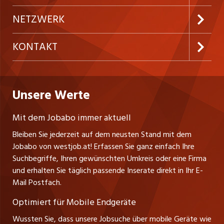
Festanstellungen
Inserieren
Preise und Leistungen
NETZWERK
Temporäre Jobs
Firmen
AGB
ostjob.ch
KONTAKT
Freelance Jobs
Personalvermittler
Datenschutzerklärung
nicejob.de
Russmedia Digital GmbH
Praktika
Bewerber-Cockpit
westjob.at
Impressum
Unsere Werte
jobzüri.ch
Gutenbergstrasse 1
Lehrstellen
Ratgeber
A-6858 Schwarzach
jobmittelland.ch
Mit dem Jobabo immer aktuell
Ferienjobs
Stefan Spötl
Bleiben Sie jederzeit auf dem neusten Stand mit dem
jobbern.ch
Tel. +43 664 39 47 47 7
Jobabo von westjob.at! Erfassen Sie ganz einfach Ihre
Führungspositionen
Leiter westjob.at
Suchbegriffe, Ihren gewünschten Umkreis oder eine Firma
jobbasel.ch
und erhalten Sie täglich passende Inserate direkt in Ihr E-
Andrea Graf
Management / Kader-Jobs
Mail Postfach.
Tel. +43 664 20 30 02 1
zentraljob.ch
Verkauf und Beratung
Optimiert für Mobile Endgeräte
myjob.ch
Wussten Sie, dass unsere Jobsuche über mobile Geräte wie