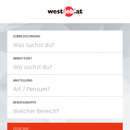
JETZT BEWERBEN
JOBBEZEICHNUNG
ARBEITSORT
ANSTELLUNG
BERUFSGRUPPE
JOB-TYP
10-100%
Festanstellung
ZEIGE MIR